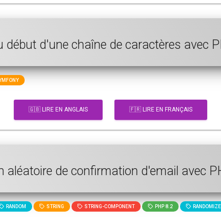
u début d'une chaîne de caractères avec 
YMFONY
🇬🇧 LIRE EN ANGLAIS
🇫🇷 LIRE EN FRANÇAIS
on aléatoire de confirmation d'email avec
RANDOM
STRING
STRING-COMPONENT
PHP 8.2
RANDOMIZE