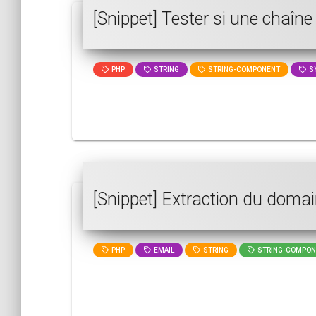
[Snippet] Tester si une chaîn
PHP
STRING
STRING-COMPONENT
S
[Snippet] Extraction du doma
PHP
EMAIL
STRING
STRING-COMPON