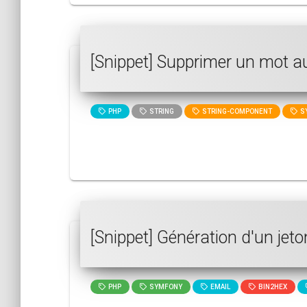
[Snippet] Supprimer un mot a
PHP
STRING
STRING-COMPONENT
S
[Snippet] Génération d'un jet
PHP
SYMFONY
EMAIL
BIN2HEX