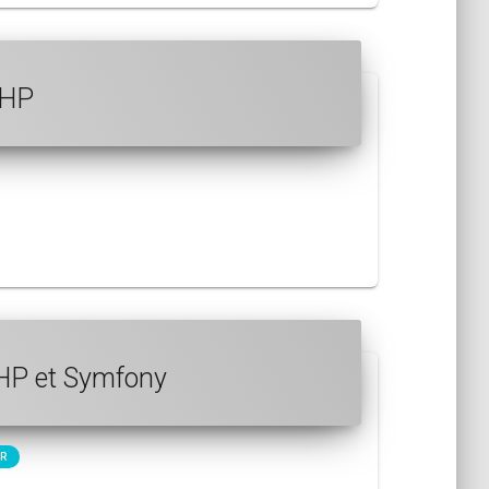
PHP
 PHP et Symfony
R