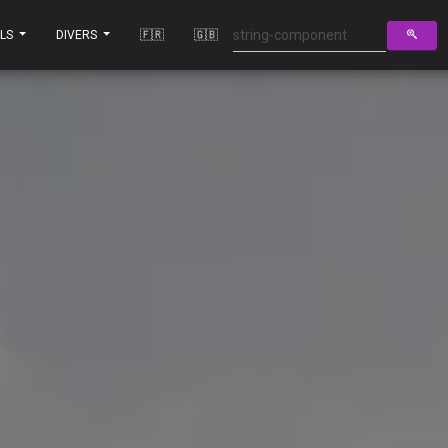
ILS
DIVERS
🇫🇷
🇬🇧