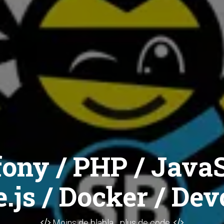
ony / PHP / JavaS
.js / Docker / Dev
Moins de blabla... plus de code.