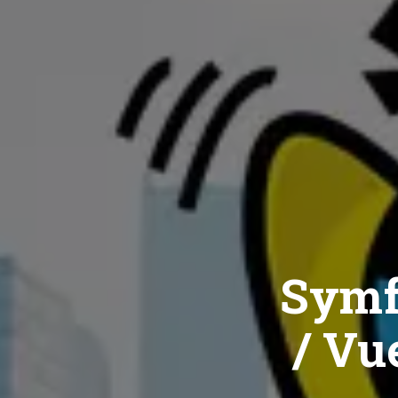
Symf
/ Vue