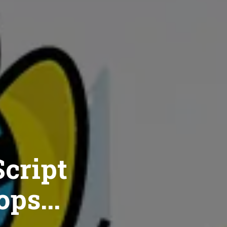
cript
ops...