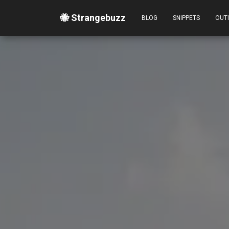
🐝 Strangebuzz
BLOG
SNIPPETS
OUT