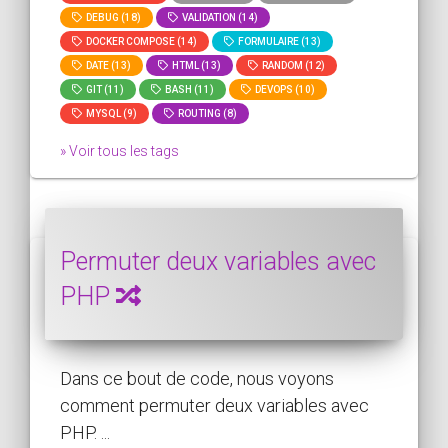
DEBUG (18)
VALIDATION (14)
DOCKER COMPOSE (14)
FORMULAIRE (13)
DATE (13)
HTML (13)
RANDOM (12)
GIT (11)
BASH (11)
DEVOPS (10)
MYSQL (9)
ROUTING (8)
» Voir tous les tags
Permuter deux variables avec
PHP
Dans ce bout de code, nous voyons
comment permuter deux variables avec
PHP. ...