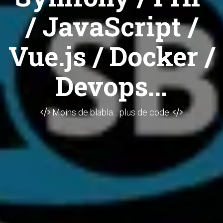
/ JavaScript /
Vue.js / Docker /
Devops...
Moins de blabla... plus de code.