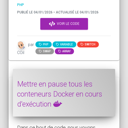
PHP
PUBLIÉ LE 04/01/2026 • ACTUALISÉ LE 04/01/2026
VOIR LE CODE
par
PHP
VARIABLE
SWITCH
SWAP
ARRAY
COil
Mettre en pause tous les
conteneurs Docker en cours
d'exécution
Dans ce bout de code, nous voyons