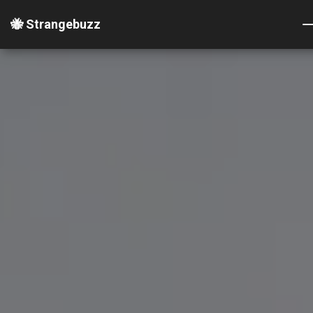
🐝 Strangebuzz