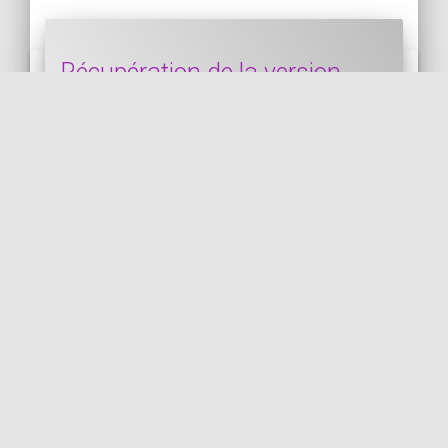
Récupération de la version
mineure Symfony d'un projet
Dans ce bout de code, nous voyons
comment récupérer la version mineure
Symfony d'un projet. Attention, cela ne
marchera plus à par...
SYMFONY
PUBLIÉ LE 21/12/2024 • ACTUALISÉ LE 21/12/2024
VOIR LE CODE