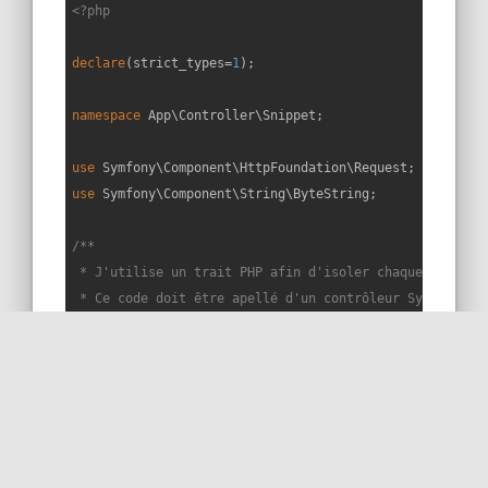
<?php
declare
(strict_types=
1
);

namespace
App
\
Controller
\
Snippet
;

use
Symfony
\
Component
\
HttpFoundation
\
Request
use
Symfony
\
Component
\
String
\
ByteString
;

/**

 * J'utilise un trait PHP afin d'isoler chaque snippet 
 * Ce code doit être apellé d'un contrôleur Symfony éte
 * ou Symfony\Bundle\FrameworkBundle\Controller\Control
 * Les services sont injectés dans le constructeur du c
 */
trait
Snippet263Trait
{

public
function
snippet263
(
Request 
$request
): 
void
{
