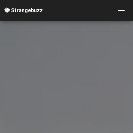
🐝 Strangebuzz