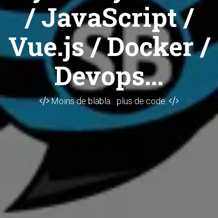
/ JavaScript /
Vue.js / Docker /
Devops...
Moins de blabla... plus de code.