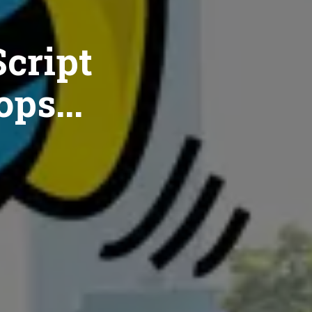
cript
ops...