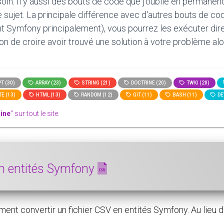
oin. Il y aussi des bouts de code que j'oublie en permanen
le sujet. La principale différence avec d'autres bouts de c
t Symfony principalement), vous pourrez les exécuter direct
tion de croire avoir trouvé une solution à votre problème alo
T (30)
ARRAY (23)
STRING (21)
DOCTRINE (20)
TWIG (20)
E (13)
HTML (13)
RANDOM (12)
GIT (11)
BASH (11)
DE
ine
" sur tout le site.
en entités Symfony
t convertir un fichier CSV en entités Symfony. Au lieu de 