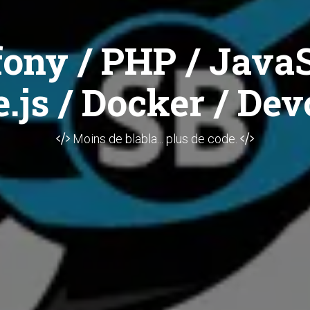
ony / PHP / JavaS
.js / Docker / Dev
Moins de blabla... plus de code.