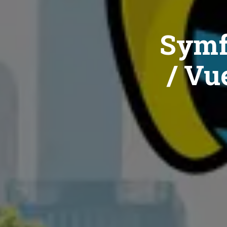
Symf
/ Vue