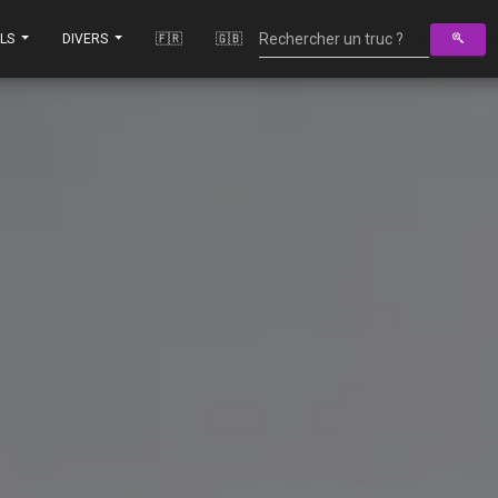
ILS
DIVERS
🇫🇷
🇬🇧