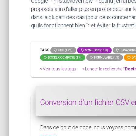
Google ™ ni Stackoverflow ™ quand j'en ai bes
proposés afin d'aller plus en profondeur sur 
dans la plupart des cas (pour ceux concernan
qu'ils fonctionnent bien ™ et éviter la frustra
TAGS
PHP (120)
SYMFONY (113)
JAVASCRIP
DOCKER COMPOSE (14)
FORMULAIRE (13)
DAT
» Voir tous les tags
» Lancer la recherche "
Doctr
Conversion d'un fichier CSV 
Dans ce bout de code, nous voyons commen