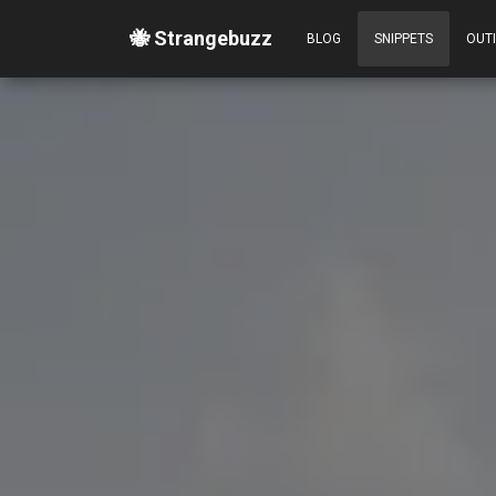
🐝 Strangebuzz
BLOG
SNIPPETS
OUT