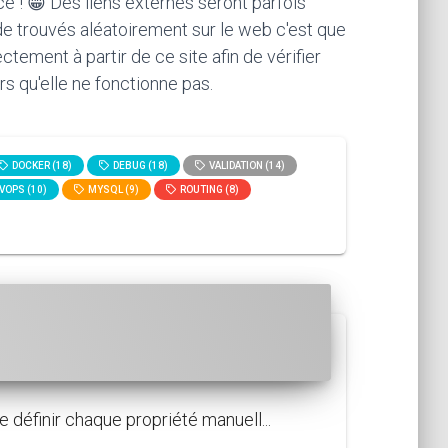
ce ! 😁 Des liens externes seront parfois
ode trouvés aléatoirement sur le web c'est que
ement à partir de ce site afin de vérifier
rs qu'elle ne fonctionne pas.
DOCKER (18)
DEBUG (18)
VALIDATION (14)
VOPS (10)
MYSQL (9)
ROUTING (8)
définir chaque propriété manuell...