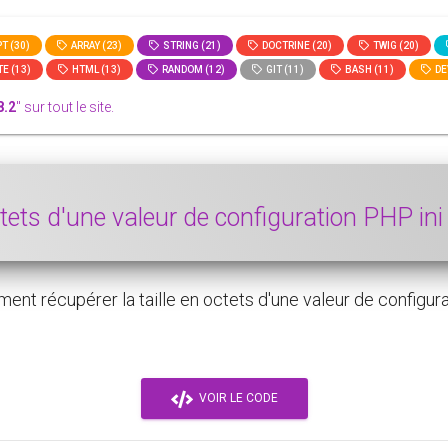
T (30)
ARRAY (23)
STRING (21)
DOCTRINE (20)
TWIG (20)
E (13)
HTML (13)
RANDOM (12)
GIT (11)
BASH (11)
DE
8.2
" sur tout le site.
ctets d'une valeur de configuration PHP in
 récupérer la taille en octets d'une valeur de configuration
VOIR LE CODE