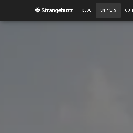
🐝 Strangebuzz
BLOG
SNIPPETS
OUT