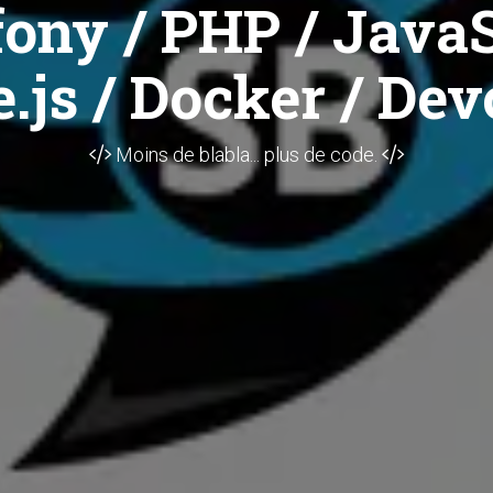
ony / PHP / JavaS
.js / Docker / Dev
Moins de blabla... plus de code.