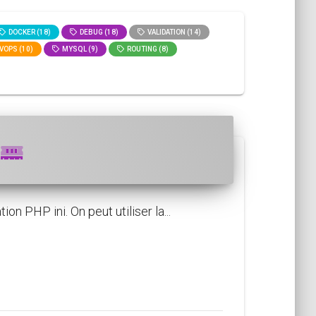
DOCKER (18)
DEBUG (18)
VALIDATION (14)
VOPS (10)
MYSQL (9)
ROUTING (8)
i
 PHP ini. On peut utiliser la...