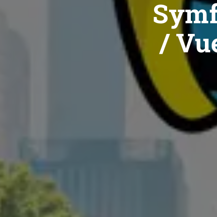
Symf
/ Vue