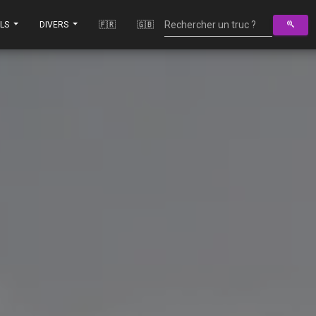
ILS
DIVERS
🇫🇷
🇬🇧