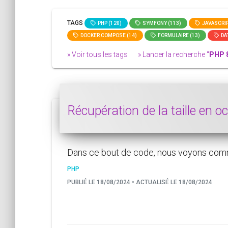
TAGS
PHP (120)
SYMFONY (113)
JAVASCRIP
DOCKER COMPOSE (14)
FORMULAIRE (13)
DAT
» Voir tous les tags
» Lancer la recherche "
PHP 
Récupération de la taille en o
Dans ce bout de code, nous voyons comment
PHP
PUBLIÉ LE 18/08/2024 • ACTUALISÉ LE 18/08/2024