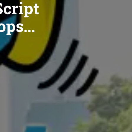
cript
ops...