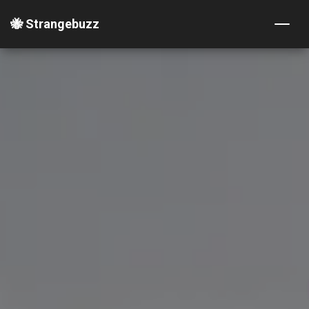
🐝 Strangebuzz