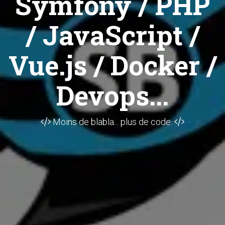
Symfony / PHP
/ JavaScript /
Vue.js / Docker /
Devops...
Moins de blabla... plus de code.