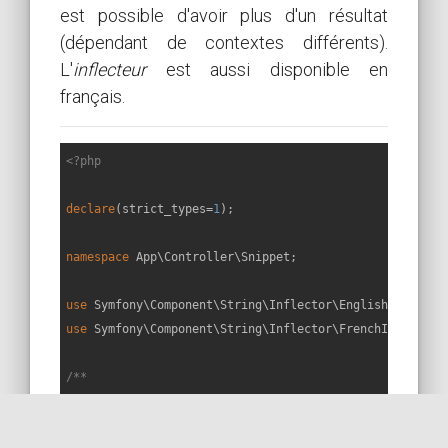
est possible d'avoir plus d'un résultat
(dépendant de contextes différents).
L'
inflecteur
est aussi disponible en
français.
<?php
declare
(strict_types=
1
);

namespace
App
\
Controller
\
Snippet
;

use
Symfony
\
Component
\
String
\
Inflector
\
EnglishInflecto
use
Symfony
\
Component
\
String
\
Inflector
\
FrenchInflector
;
/**

 * J'utilise un trait PHP afin d'isoler chaque snippet 
 * Ce code doit être apellé d'un contrôleur Symfony éte