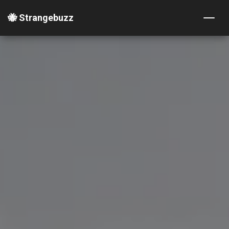
🐝 Strangebuzz