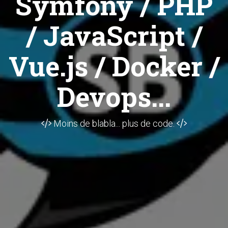
Symfony / PHP
/ JavaScript /
Vue.js / Docker /
Devops...
Moins de blabla... plus de code.