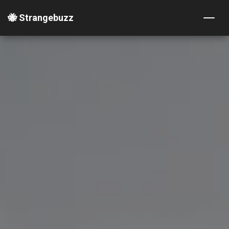
🐝 Strangebuzz