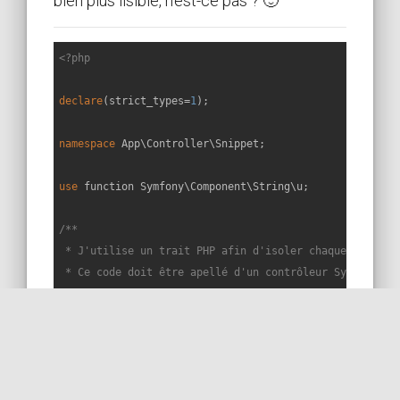
bien plus lisible, n'est-ce pas ? 🙂
<?php
declare
(strict_types=
1
);

namespace
App
\
Controller
\
Snippet
;

use
function
Symfony
\
Component
\
String
\
u
;

/**

 * J'utilise un trait PHP afin d'isoler chaque snippet 
 * Ce code doit être apellé d'un contrôleur Symfony éte
 * ou Symfony\Bundle\FrameworkBundle\Controller\Control
 * Les services sont injectés dans le constructeur du c
 */
trait
Snippet191Trait
{
