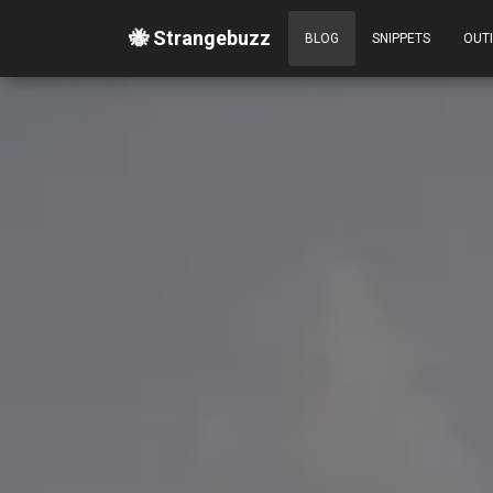
🐝 Strangebuzz
BLOG
SNIPPETS
OUT