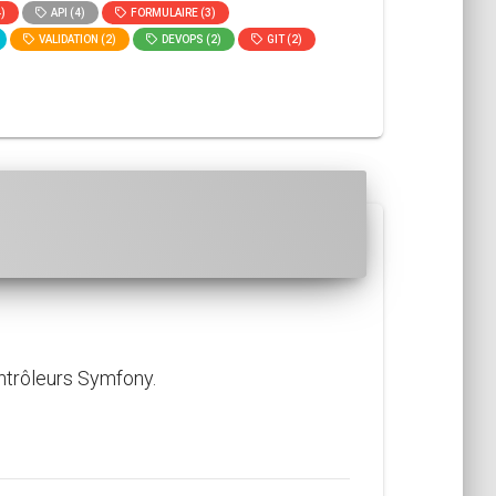
)
API (4)
FORMULAIRE (3)
VALIDATION (2)
DEVOPS (2)
GIT (2)
ontrôleurs Symfony.