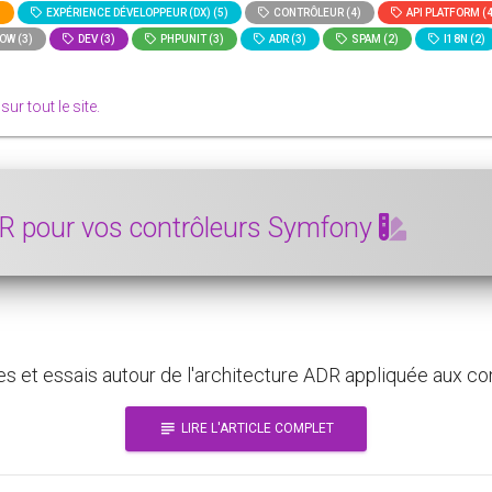
)
EXPÉRIENCE DÉVELOPPEUR (DX) (5)
CONTRÔLEUR (4)
API PLATFORM (4
W (3)
DEV (3)
PHPUNIT (3)
ADR (3)
SPAM (2)
I18N (2)
 sur tout le site.
DR pour vos contrôleurs Symfony
es et essais autour de l'architecture ADR appliquée aux c
subject
LIRE L'ARTICLE COMPLET