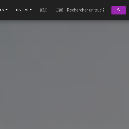
ILS
DIVERS
🇫🇷
🇬🇧