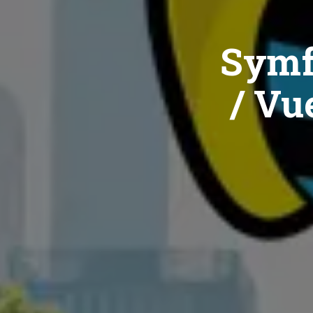
Symf
/ Vue