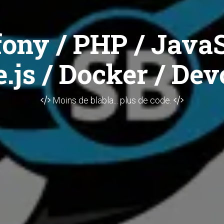
ony / PHP / JavaS
.js / Docker / Dev
Moins de blabla... plus de code.