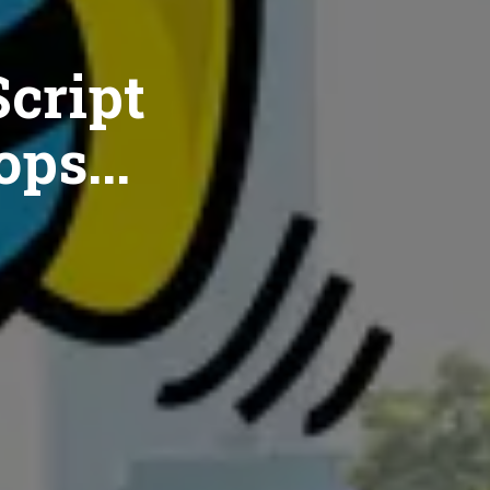
cript
ops...