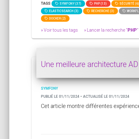
TAGS
SYMFONY (37)
PHP (13)
SÉCURITÉ (6
ELASTICSEARCH (3)
RECHERCHE (3)
WORKFLO
DOCKER (2)
» Voir tous les tags
» Lancer la recherche "
PHP
"
Une meilleure architecture A
SYMFONY
PUBLIÉ LE 01/11/2024 • ACTUALISÉ LE 01/11/2024
Cet article montre différentes expérienc