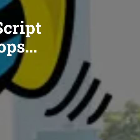
cript
ops...