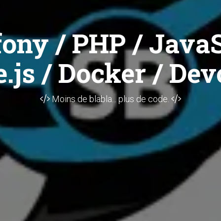
ony / PHP / JavaS
.js / Docker / Dev
Moins de blabla... plus de code.