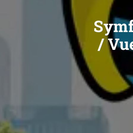
Symf
/ Vue