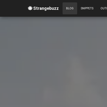
🐝 Strangebuzz
BLOG
SNIPPETS
OUT