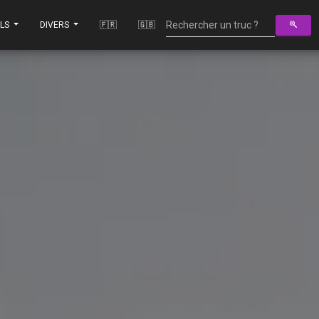
ILS
DIVERS
🇫🇷
🇬🇧