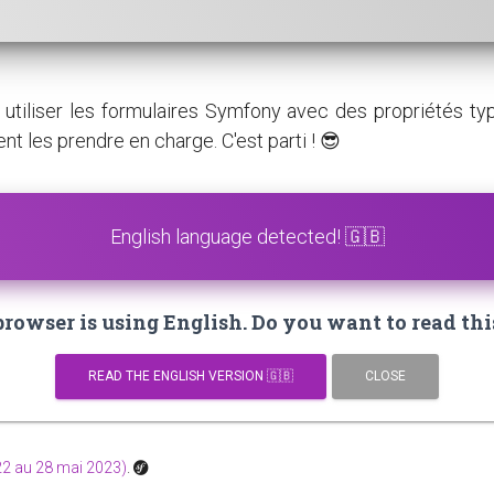
utiliser les formulaires Symfony avec des propriétés t
 les prendre en charge. C'est parti ! 😎
English language detected! 🇬🇧
owser is using English. Do you want to read thi
READ THE ENGLISH VERSION 🇬🇧
CLOSE
2 au 28 mai 2023)
.