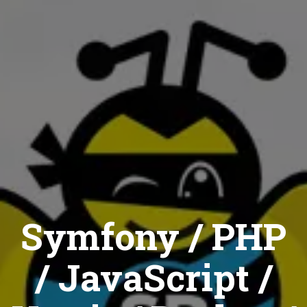
Symfony / PHP
/ JavaScript /