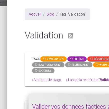
Accueil
Blog
Tag "Validation"
Validation
TAGS
SYMFONY (37)
PHP (13)
SÉCURITÉ (6
ELASTICSEARCH (3)
RECHERCHE (3)
WORKFLO
DOCKER (2)
» Voir tous les tags
» Lancer la recherche "
Valid
Valider vos données factices