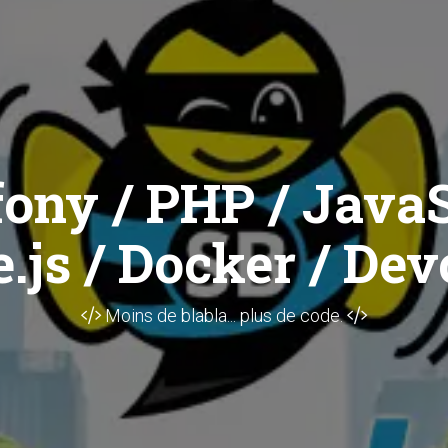
ony / PHP / JavaS
.js / Docker / Dev
Moins de blabla... plus de code.