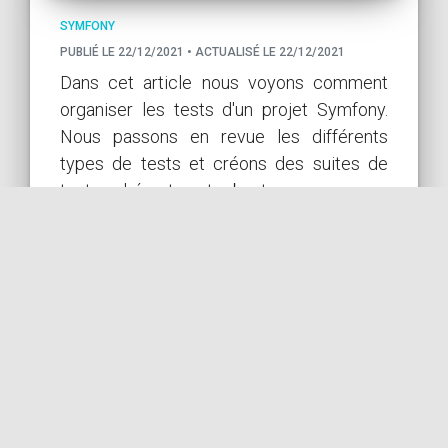
SYMFONY
PUBLIÉ LE 22/12/2021 • ACTUALISÉ LE 22/12/2021
Dans cet article nous voyons comment
organiser les tests d'un projet Symfony.
Nous passons en revue les différents
types de tests et créons des suites de
tests cohérentes et robustes.
subject
LIRE L'ARTICLE COMPLET
SYMFONY
TESTS
PHPUNIT
E2E
FUNCTIONAL
INTEGRATION
par
ACCEPTANCE
PANTHER
COil