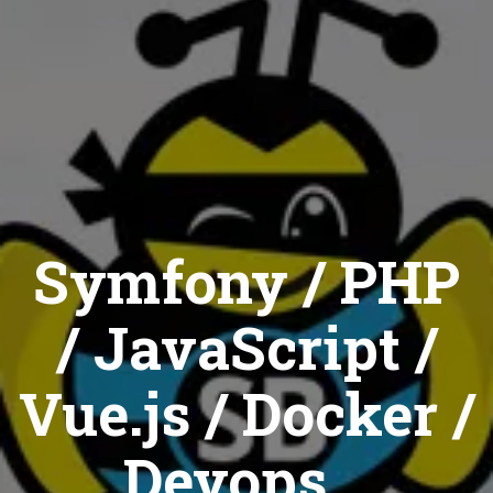
Symfony / PHP
/ JavaScript /
Vue.js / Docker /
Devops...