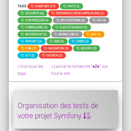
TAGS
SYMFONY (37)
PHP (13)
SÉCURITÉ (6)
EXPÉRIENCE DÉVELOPPEUR (DX) (5)
CONTRÔLEUR (4)
API PLATFORM (4)
API (4)
FORMULAIRE (3)
ELASTICSEARCH (3)
RECHERCHE (3)
WORKFLOW (3)
DEV (3)
PHPUNIT (3)
ADR (3)
SPAM (2)
I18N (2)
VALIDATION (2)
DEVOPS (2)
GIT (2)
DOCKER (2)
» Voir tous les
» Lancer la recherche "
e2e
" sur
tags
tout le site.
Organisation des tests de
votre projet Symfony