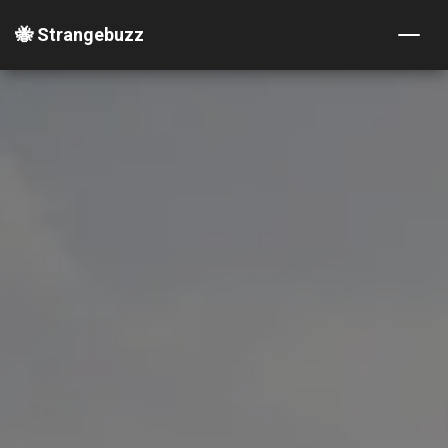
🐝 Strangebuzz