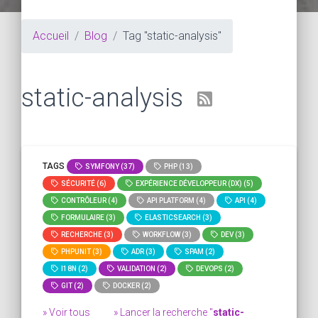
Accueil
Blog
Tag "static-analysis"
static-analysis
TAGS
SYMFONY (37)
PHP (13)
SÉCURITÉ (6)
EXPÉRIENCE DÉVELOPPEUR (DX) (5)
CONTRÔLEUR (4)
API PLATFORM (4)
API (4)
FORMULAIRE (3)
ELASTICSEARCH (3)
RECHERCHE (3)
WORKFLOW (3)
DEV (3)
PHPUNIT (3)
ADR (3)
SPAM (2)
I18N (2)
VALIDATION (2)
DEVOPS (2)
GIT (2)
DOCKER (2)
» Voir tous
» Lancer la recherche "
static-