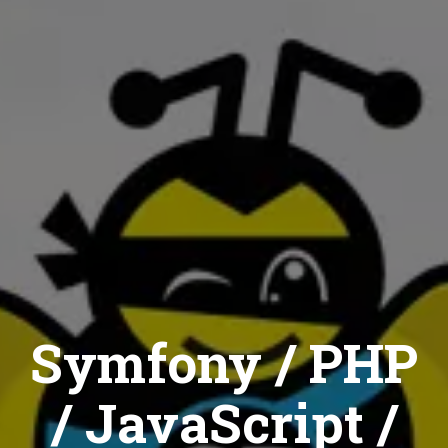
Symfony / PHP
/ JavaScript /