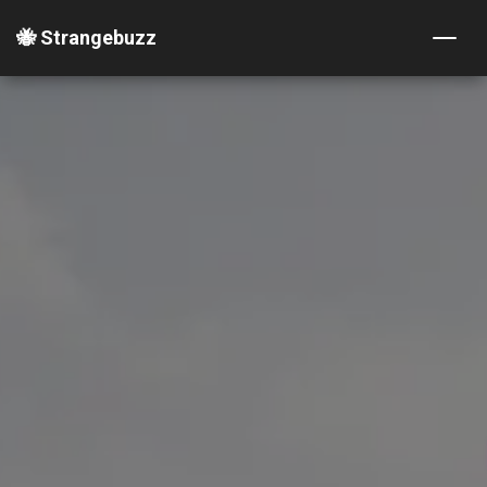
🐝 Strangebuzz