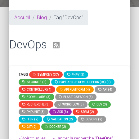
Accueil
Blog
Tag "DevOps"
DevOps
TAGS
SYMFONY (37)
PHP (13)
SÉCURITÉ (6)
EXPÉRIENCE DÉVELOPPEUR (DX) (5)
CONTRÔLEUR (4)
API PLATFORM (4)
API (4)
FORMULAIRE (3)
ELASTICSEARCH (3)
RECHERCHE (3)
WORKFLOW (3)
DEV (3)
PHPUNIT (3)
ADR (3)
SPAM (2)
I18N (2)
VALIDATION (2)
DEVOPS (2)
GIT (2)
DOCKER (2)
» Voir tous les
» Lancer la recherche "
DevOps
"