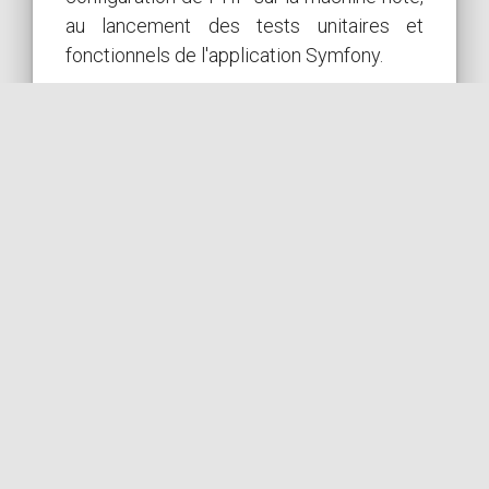
au lancement des tests unitaires et
fonctionnels de l'application Symfony.
subject
LIRE L'ARTICLE COMPLET
SYMFONY
GITHUB
GIT
CICD
WORKFLOW
DEVOPS
par
CODESNIFFER
COil
Cacher le nom de fichier du
contrôleur d'entrée Symfony