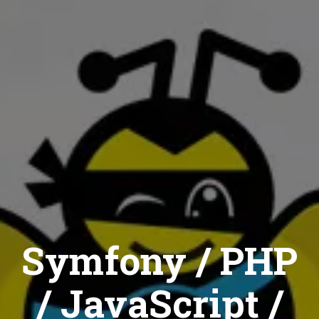
Symfony / PHP
/ JavaScript /