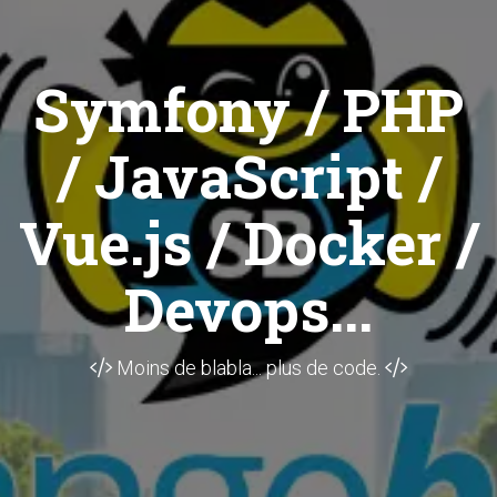
Symfony / PHP
/ JavaScript /
Vue.js / Docker /
Devops...
Moins de blabla... plus de code.