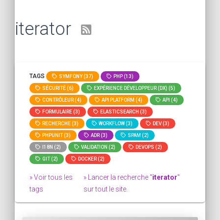
iterator
TAGS
SYMFONY (37)
PHP (13)
SÉCURITÉ (6)
EXPÉRIENCE DÉVELOPPEUR (DX) (5)
CONTRÔLEUR (4)
API PLATFORM (4)
API (4)
FORMULAIRE (3)
ELASTICSEARCH (3)
RECHERCHE (3)
WORKFLOW (3)
DEV (3)
PHPUNIT (3)
ADR (3)
SPAM (2)
I18N (2)
VALIDATION (2)
DEVOPS (2)
GIT (2)
DOCKER (2)
» Voir tous les
» Lancer la recherche "
iterator
"
tags
sur tout le site.