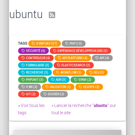
ubuntu
TAGS
SYMFONY (37)
PHP (13)
SÉCURITÉ (6)
EXPÉRIENCE DÉVELOPPEUR (DX) (5)
CONTRÔLEUR (4)
API PLATFORM (4)
API (4)
FORMULAIRE (3)
ELASTICSEARCH (3)
RECHERCHE (3)
WORKFLOW (3)
DEV (3)
PHPUNIT (3)
ADR (3)
SPAM (2)
I18N (2)
VALIDATION (2)
DEVOPS (2)
GIT (2)
DOCKER (2)
» Voir tous les
» Lancer la recherche "
ubuntu
" sur
tags
tout le site.