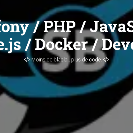
ony / PHP / JavaS
.js / Docker / Dev
Moins de blabla... plus de code.