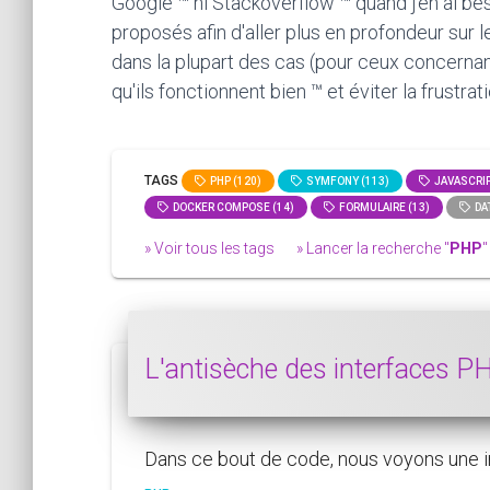
Google ™ ni Stackoverflow ™ quand j'en ai bes
proposés afin d'aller plus en profondeur sur 
dans la plupart des cas (pour ceux concernan
qu'ils fonctionnent bien ™ et éviter la frustra
TAGS
PHP (120)
SYMFONY (113)
JAVASCRIP
DOCKER COMPOSE (14)
FORMULAIRE (13)
DAT
» Voir tous les tags
» Lancer la recherche "
PHP
"
L'antisèche des interfaces 
Dans ce bout de code, nous voyons une in