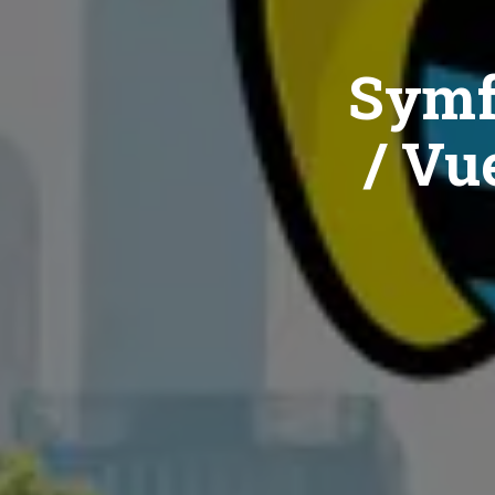
Symf
/ Vue