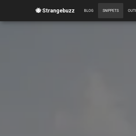
🐝 Strangebuzz
BLOG
SNIPPETS
OUT