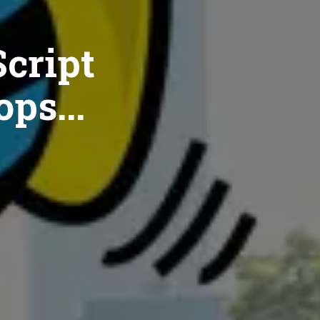
cript
ops...