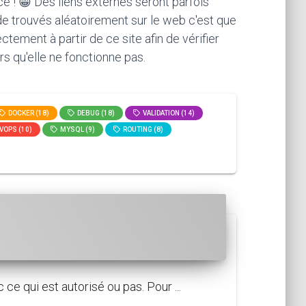
ce ! 😁 Des liens externes seront parfois
ode trouvés aléatoirement sur le web c'est que
ement à partir de ce site afin de vérifier
rs qu'elle ne fonctionne pas.
DOCKER (18)
DEBUG (18)
VALIDATION (14)
VOPS (10)
MYSQL (9)
ROUTING (8)
e qui est autorisé ou pas. Pour ...