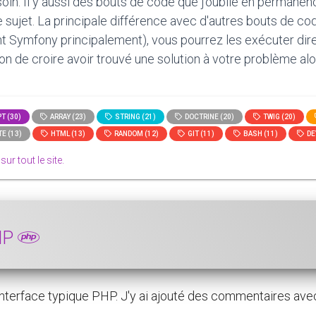
oin. Il y aussi des bouts de code que j'oublie en permanen
le sujet. La principale différence avec d'autres bouts de c
t Symfony principalement), vous pourrez les exécuter direct
tion de croire avoir trouvé une solution à votre problème alo
T (30)
ARRAY (23)
STRING (21)
DOCTRINE (20)
TWIG (20)
E (13)
HTML (13)
RANDOM (12)
GIT (11)
BASH (11)
DE
 sur tout le site.
PHP
terface typique PHP. J'y ai ajouté des commentaires avec c