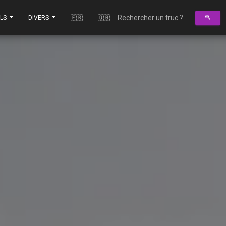
ILS
DIVERS
🇫🇷
🇬🇧