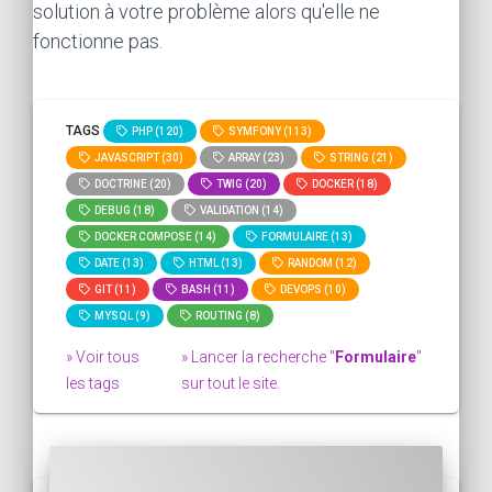
solution à votre problème alors qu'elle ne
fonctionne pas.
TAGS
PHP (120)
SYMFONY (113)
JAVASCRIPT (30)
ARRAY (23)
STRING (21)
DOCTRINE (20)
TWIG (20)
DOCKER (18)
DEBUG (18)
VALIDATION (14)
DOCKER COMPOSE (14)
FORMULAIRE (13)
DATE (13)
HTML (13)
RANDOM (12)
GIT (11)
BASH (11)
DEVOPS (10)
MYSQL (9)
ROUTING (8)
» Voir tous
» Lancer la recherche "
Formulaire
"
les tags
sur tout le site.