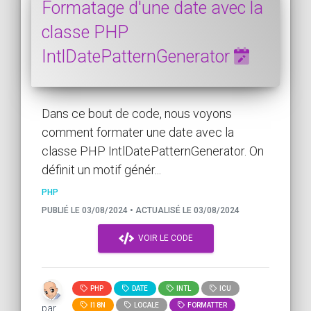
Formatage d'une date avec la
classe PHP
IntlDatePatternGenerator
Dans ce bout de code, nous voyons
comment formater une date avec la
classe PHP IntlDatePatternGenerator. On
définit un motif génér...
PHP
PUBLIÉ LE 03/08/2024 • ACTUALISÉ LE 03/08/2024
VOIR LE CODE
PHP
DATE
INTL
ICU
I18N
LOCALE
FORMATTER
par