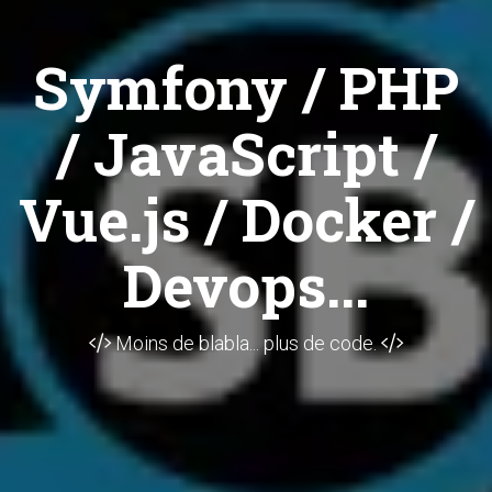
Symfony / PHP
/ JavaScript /
Vue.js / Docker /
Devops...
Moins de blabla... plus de code.