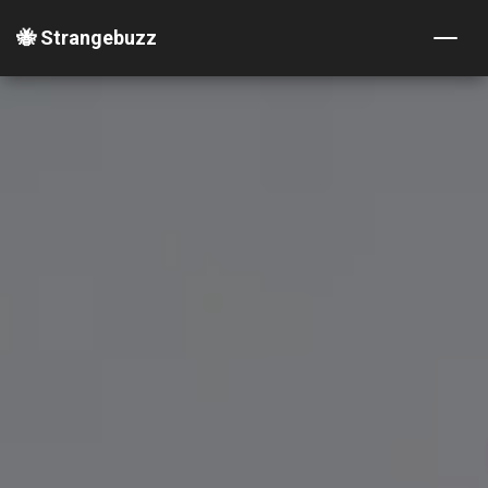
🐝 Strangebuzz