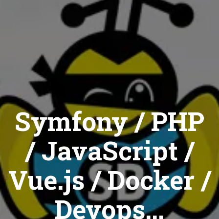
Symfony / PHP
/ JavaScript /
Vue.js / Docker /
Devops...