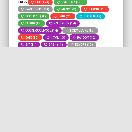
TAGS
PHP (120)
SYMFONY (113)
JAVASCRIPT (30)
ARRAY (23)
STRING (21)
DOCTRINE (20)
TWIG (20)
DOCKER (18)
DEBUG (18)
VALIDATION (14)
DOCKER COMPOSE (14)
FORMULAIRE (13)
DATE (13)
HTML (13)
RANDOM (12)
GIT (11)
BASH (11)
DEVOPS (10)
MYSQL (9)
ROUTING (8)
» Voir tous
» Lancer la recherche "
code-
les tags
quality
" sur tout le site.
Fichier de configuration
PHPStan typique pour un
projet Symfony