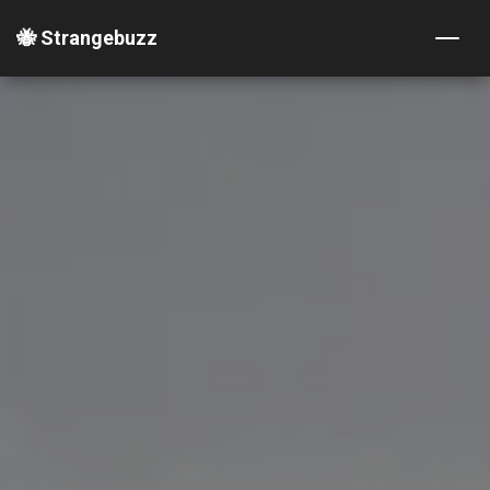
🐝 Strangebuzz