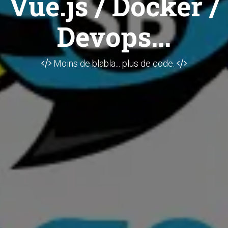
Vue.js / Docker /
Devops...
Moins de blabla... plus de code.