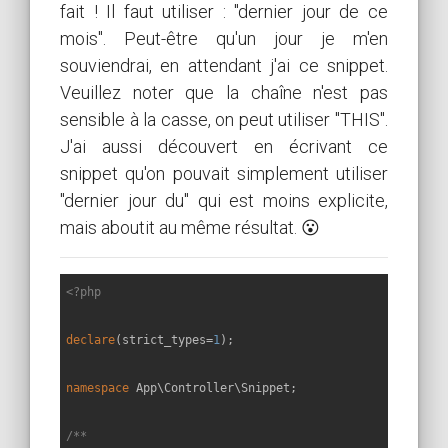
fait ! Il faut utiliser : "dernier jour de ce
mois". Peut-être qu'un jour je m'en
souviendrai, en attendant j'ai ce snippet.
Veuillez noter que la chaîne n'est pas
sensible à la casse, on peut utiliser "THIS".
J'ai aussi découvert en écrivant ce
snippet qu'on pouvait simplement utiliser
"dernier jour du" qui est moins explicite,
mais aboutit au même résultat. 😮
<?php
declare
(strict_types=
1
);

namespace
App
\
Controller
\
Snippet
;

/**
