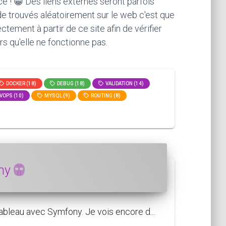
ce ! 😁 Des liens externes seront parfois
ode trouvés aléatoirement sur le web c'est que
ement à partir de ce site afin de vérifier
rs qu'elle ne fonctionne pas.
DOCKER (18)
DEBUG (18)
VALIDATION (14)
VOPS (10)
MYSQL (9)
ROUTING (8)
ony
bleau avec Symfony. Je vois encore d...