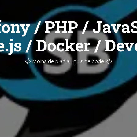
ony / PHP / JavaS
.js / Docker / Dev
Moins de blabla... plus de code.