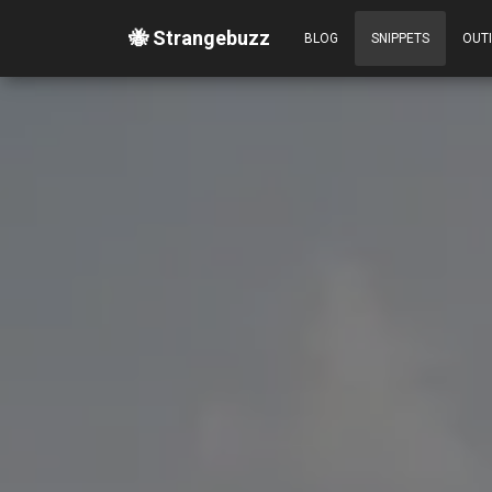
🐝 Strangebuzz
BLOG
SNIPPETS
OUT