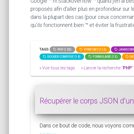
Google ™ ni Stackoverflow ™ quand j'en ai bes
proposés afin d'aller plus en profondeur sur 
dans la plupart des cas (pour ceux concernan
qu'ils fonctionnent bien ™ et éviter la frustra
TAGS
PHP (120)
SYMFONY (113)
JAVASCRIP
DOCKER COMPOSE (14)
FORMULAIRE (13)
DAT
» Voir tous les tags
» Lancer la recherche "
PHP
"
Récupérer le corps JSON d'u
Dans ce bout de code, nous voyons comme