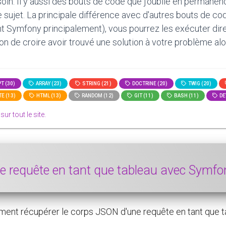
oin. Il y aussi des bouts de code que j'oublie en permanen
le sujet. La principale différence avec d'autres bouts de c
t Symfony principalement), vous pourrez les exécuter direct
tion de croire avoir trouvé une solution à votre problème alo
T (30)
ARRAY (23)
STRING (21)
DOCTRINE (20)
TWIG (20)
E (13)
HTML (13)
RANDOM (12)
GIT (11)
BASH (11)
DE
 sur tout le site.
ne requête en tant que tableau avec Symf
nt récupérer le corps JSON d'une requête en tant que ta