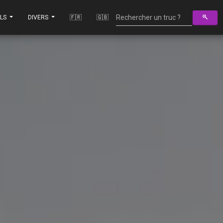
ILS
DIVERS
🇫🇷
🇬🇧