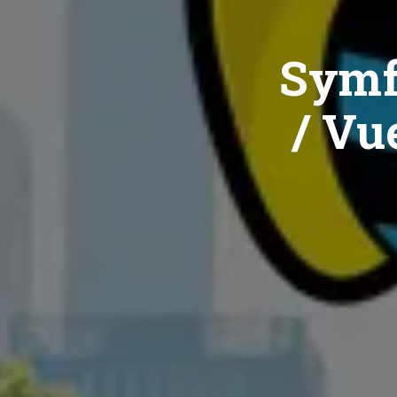
Symf
/ Vue