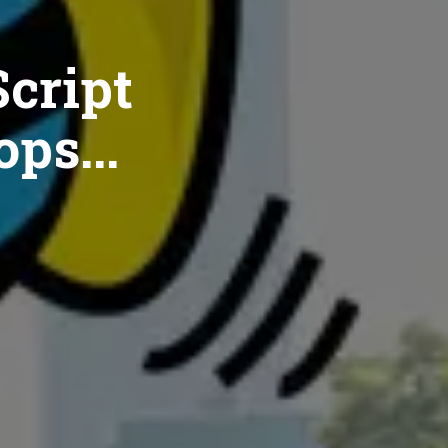
cript
ops...