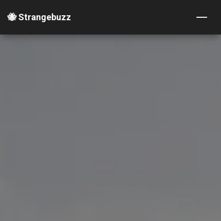
🐝 Strangebuzz