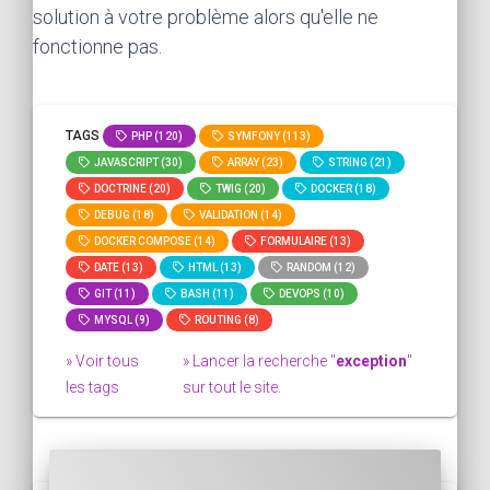
solution à votre problème alors qu'elle ne
fonctionne pas.
TAGS
PHP (120)
SYMFONY (113)
JAVASCRIPT (30)
ARRAY (23)
STRING (21)
DOCTRINE (20)
TWIG (20)
DOCKER (18)
DEBUG (18)
VALIDATION (14)
DOCKER COMPOSE (14)
FORMULAIRE (13)
DATE (13)
HTML (13)
RANDOM (12)
GIT (11)
BASH (11)
DEVOPS (10)
MYSQL (9)
ROUTING (8)
» Voir tous
» Lancer la recherche "
exception
"
les tags
sur tout le site.