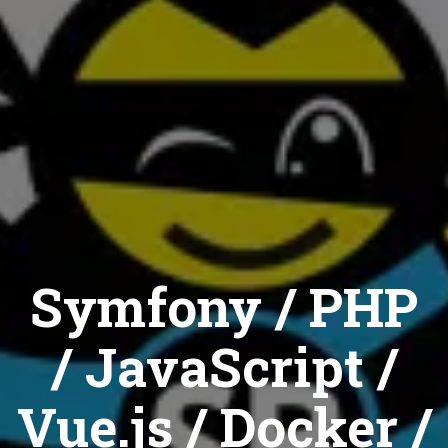
Symfony / PHP
/ JavaScript /
Vue.js / Docker /