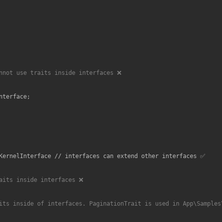
nnot use traits inside interfaces ❌
nterface
;

KernelInterface
 // 
interfaces
can
extend
other
interfaces
aits inside interfaces ❌
its inside of interfaces. PaginationTrait is used in App\Samples\