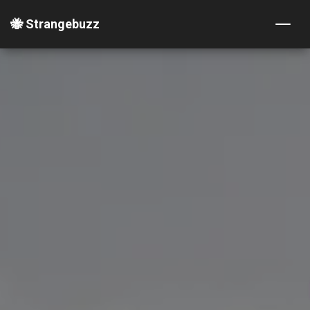
🐝 Strangebuzz