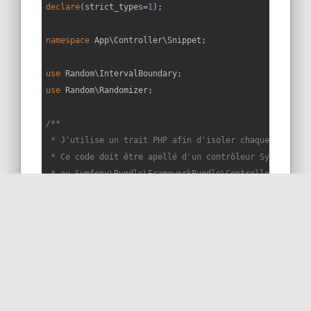
declare
(strict_types=
1
);

namespace
App
\
Controller
\
Snippet
;

use
Random
\
IntervalBoundary
use
Random
\
Randomizer
;

/**

 * J'utilise un trait PHP afin d'isoler chaque snippet 
 * Ce code doit être apellé d'un contrôleur Symfony éte
 * ou Symfony\Bundle\FrameworkBundle\Controller\Control
 * Les services sont injectés dans le constructeur du c
 */
trait
Snippet322Trait
{

public
function
snippet322
(
): 
void
{

$rnd
 = 
new
 Randomizer();

$float1
 = 
$rnd
->nextFloat();
