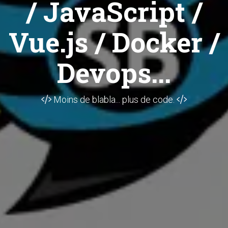
/ JavaScript /
Vue.js / Docker /
Devops...
Moins de blabla... plus de code.