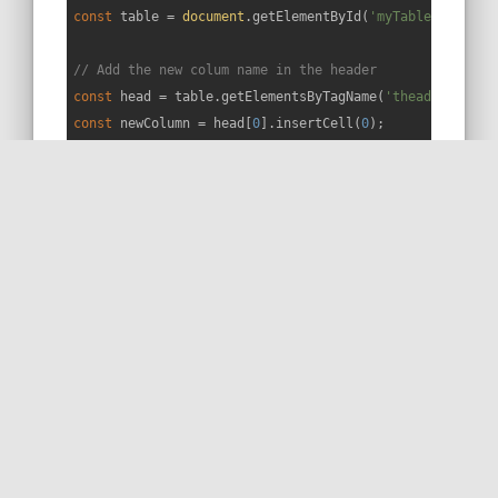
const
 table = 
document
.getElementById(
'myTable'
);

// Add the new colum name in the header
const
 head = table.getElementsByTagName(
'thead'
)[
0
const
 newColumn = head[
0
].insertCell(
0
);

newColumn.innerHTML = 
"
Rank
"
;

// Finally, add the rank to each row
const
 rows = table.getElementsByTagName(
'tbody'
)[
0
for
 (
let
 i = 
0
; i < rows.length; i++) {

const
 newCell = rows[i].insertCell(
0
);

    newCell.innerHTML = i + 
1
;

Démo HTML du snippet
Name
Score