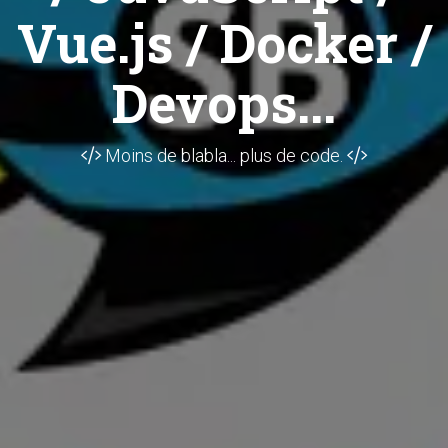
Vue.js / Docker /
Devops...
Moins de blabla... plus de code.