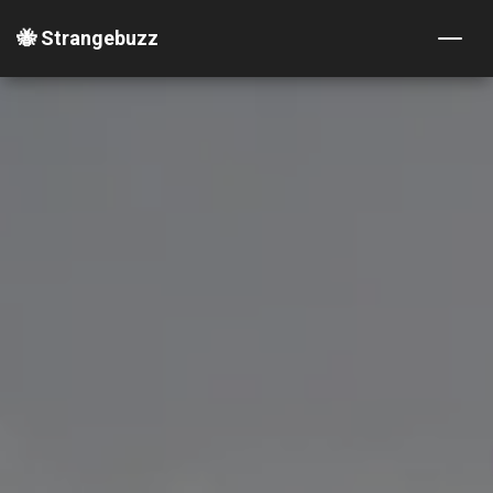
🐝 Strangebuzz