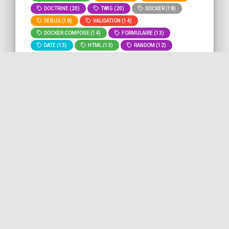
DOCTRINE (20)
TWIG (20)
DOCKER (18)
DEBUG (18)
VALIDATION (14)
DOCKER COMPOSE (14)
FORMULAIRE (13)
DATE (13)
HTML (13)
RANDOM (12)
GIT (11)
BASH (11)
DEVOPS (10)
MYSQL (9)
ROUTING (8)
» Voir tous les
» Lancer la recherche "
lint
" sur
tags
tout le site.
Linter de multiples fichiers
avec le CLI PHP
Dans ce bout de code, nous voyons