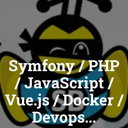
Symfony / PHP
/ JavaScript /
Vue.js / Docker /
Devops...