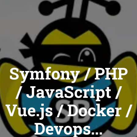
Symfony / PHP
/ JavaScript /
Vue.js / Docker /
Devops...