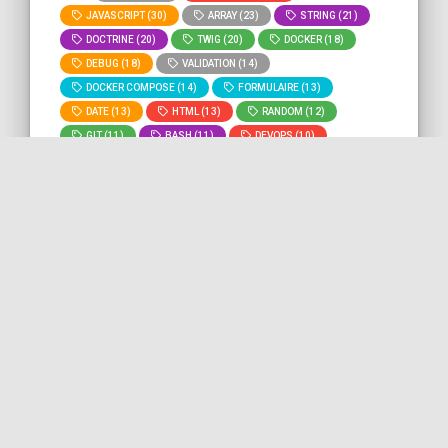
JAVASCRIPT (30)
ARRAY (23)
STRING (21)
DOCTRINE (20)
TWIG (20)
DOCKER (18)
DEBUG (18)
VALIDATION (14)
DOCKER COMPOSE (14)
FORMULAIRE (13)
DATE (13)
HTML (13)
RANDOM (12)
GIT (11)
BASH (11)
DEVOPS (10)
MYSQL (9)
ROUTING (8)
» Voir tous les
» Lancer la recherche "
size
" sur
tags
tout le site.
Récupération de la taille en
octets d'une valeur de
configuration PHP ini