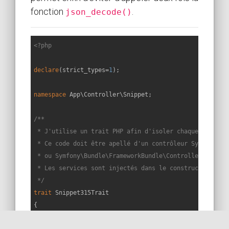
fonction
.
json_decode()
<?php
declare
(strict_types=
1
);

namespace
App
\
Controller
\
Snippet
;

/**

 * J'utilise un trait PHP afin d'isoler chaque snippet 
 * Ce code doit être apellé d'un contrôleur Symfony éte
 * ou Symfony\Bundle\FrameworkBundle\Controller\Control
 * Les services sont injectés dans le constructeur du c
 */
trait
Snippet315Trait
{

public
function
snippet315
(
): 
void