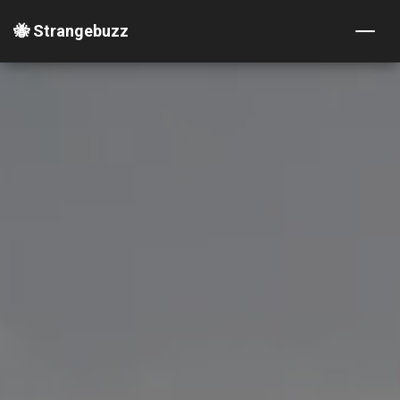
🐝 Strangebuzz