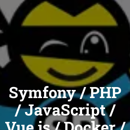
Symfony / PHP
/ JavaScript /
Vue.js / Docker /