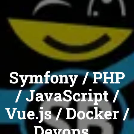
Symfony / PHP
/ JavaScript /
Vue.js / Docker /
Devops...