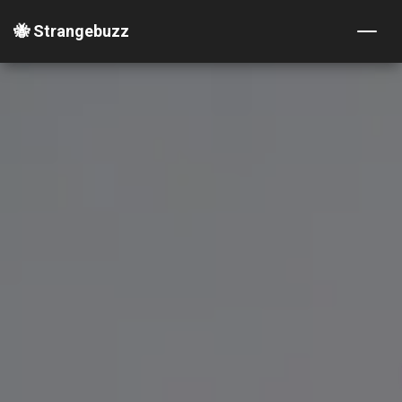
🐝 Strangebuzz