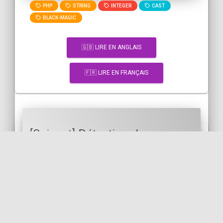
PHP
STRING
INTEGER
CAST
BLACK-MAGIC
🇬🇧 LIRE EN ANGLAIS
🇫🇷 LIRE EN FRANÇAIS
[Snippet] Détection de
caractères interdits dans une
chaîne avec PHP
PHP
STRING
CHARACTER