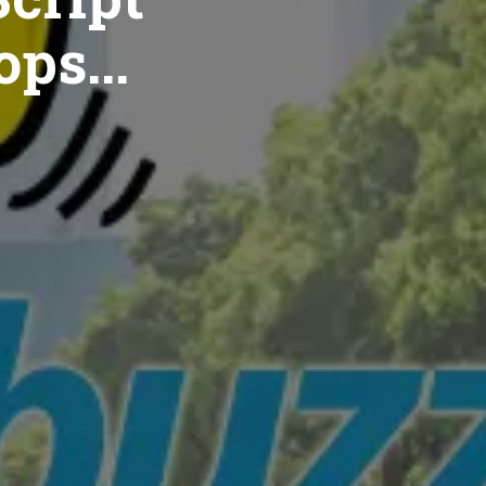
ops...