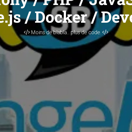
.js / Docker / Dev
Moins de blabla... plus de code.