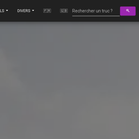
ILS
DIVERS
🇫🇷
🇬🇧