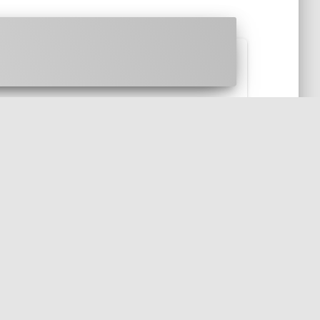
raire le "5" de l'URL. Problèm...
STRING
INTEGER
CAST
BLACK-MAGIC