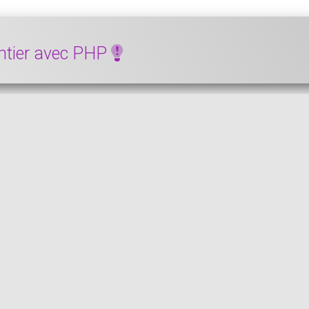
entier avec PHP
 convertir une chaîne en entier avec PHP. Ici, on veut ext
VOIR LE CODE
PHP
e borné avec PHP