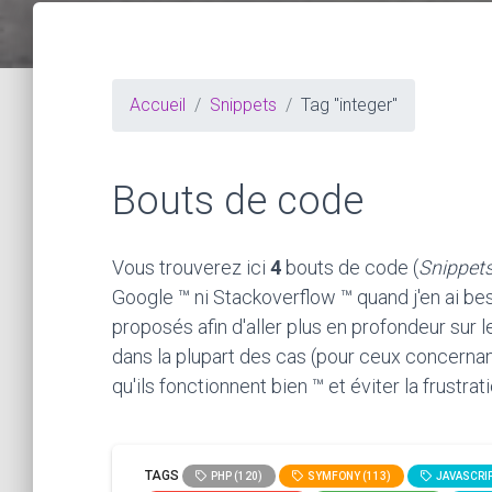
Accueil
Snippets
Tag "integer"
Bouts de code
Vous trouverez ici
4
bouts de code (
Snippet
Google ™ ni Stackoverflow ™ quand j'en ai bes
proposés afin d'aller plus en profondeur sur 
dans la plupart des cas (pour ceux concernan
qu'ils fonctionnent bien ™ et éviter la frustra
TAGS
PHP (120)
SYMFONY (113)
JAVASCRIP