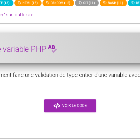
E (13)
HTML (13)
RANDOM (12)
GIT (11)
BASH (11)
DE
er
" sur tout le site.
ne variable PHP
t faire une validation de type entier d'une variable avec 
VOIR LE CODE