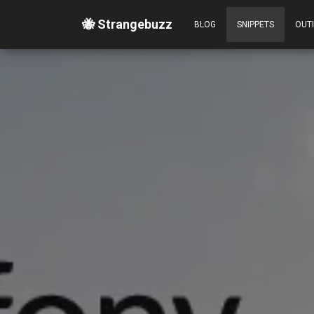
🐝 Strangebuzz
BLOG
SNIPPETS
OUT