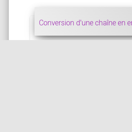
Conversion d'une chaîne en 
Dans ce bout de code, nous voyons comment
PHP
PUBLIÉ LE 13/10/2023 • ACTUALISÉ LE 13/10/2023
par COil
Récupérer un entier aléatoir