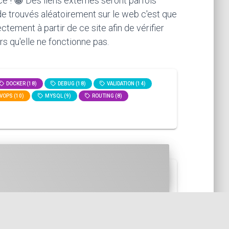
ce ! 😁 Des liens externes seront parfois
ode trouvés aléatoirement sur le web c'est que
ement à partir de ce site afin de vérifier
rs qu'elle ne fonctionne pas.
DOCKER (18)
DEBUG (18)
VALIDATION (14)
VOPS (10)
MYSQL (9)
ROUTING (8)
un peu une relique du passé ! En ...