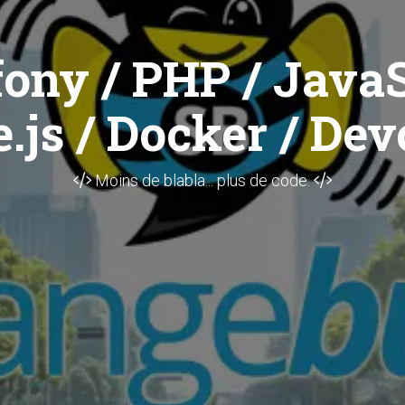
ony / PHP / JavaS
.js / Docker / Dev
Moins de blabla... plus de code.