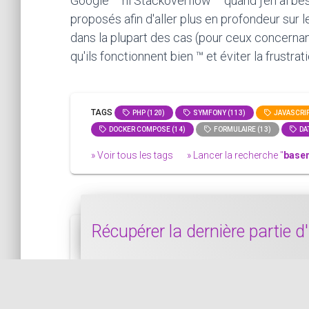
Google ™ ni Stackoverflow ™ quand j'en ai bes
proposés afin d'aller plus en profondeur sur 
dans la plupart des cas (pour ceux concernan
qu'ils fonctionnent bien ™ et éviter la frustra
TAGS
PHP (120)
SYMFONY (113)
JAVASCRIP
DOCKER COMPOSE (14)
FORMULAIRE (13)
DAT
» Voir tous les tags
» Lancer la recherche "
base
Récupérer la dernière partie
Dans ce bout de code, nous voyons commen