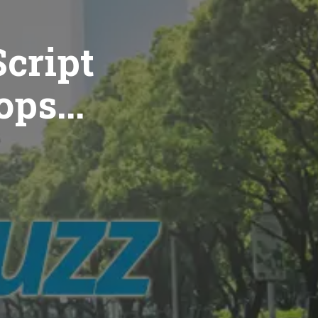
cript
ops...