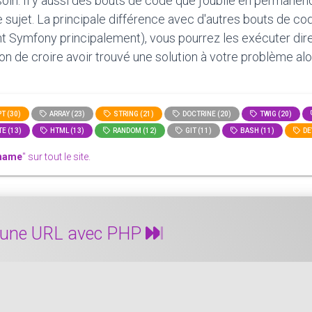
oin. Il y aussi des bouts de code que j'oublie en permanen
le sujet. La principale différence avec d'autres bouts de c
t Symfony principalement), vous pourrez les exécuter direct
tion de croire avoir trouvé une solution à votre problème alo
T (30)
ARRAY (23)
STRING (21)
DOCTRINE (20)
TWIG (20)
E (13)
HTML (13)
RANDOM (12)
GIT (11)
BASH (11)
DE
name
" sur tout le site.
 d'une URL avec PHP
t récupérer la dernière partie d'une URL avec PHP. C'est 