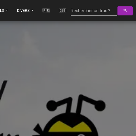
ILS
DIVERS
🇫🇷
🇬🇧