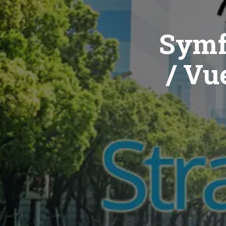
Symf
/ Vue