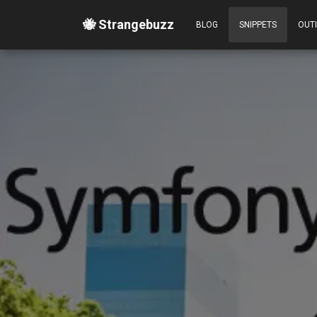
🐝 Strangebuzz
BLOG
SNIPPETS
OUT