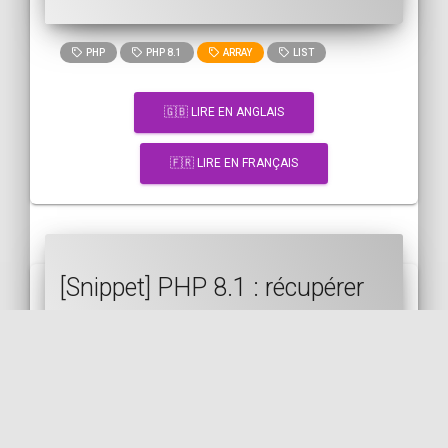
PHP
PHP 8.1
ARRAY
LIST
🇬🇧 LIRE EN ANGLAIS
🇫🇷 LIRE EN FRANÇAIS
[Snippet] PHP 8.1 : récupérer
la FQCN d'une variable avec
::class
PHP
PHP 8.1
FQCN
VARIABLE