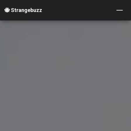
🐝 Strangebuzz