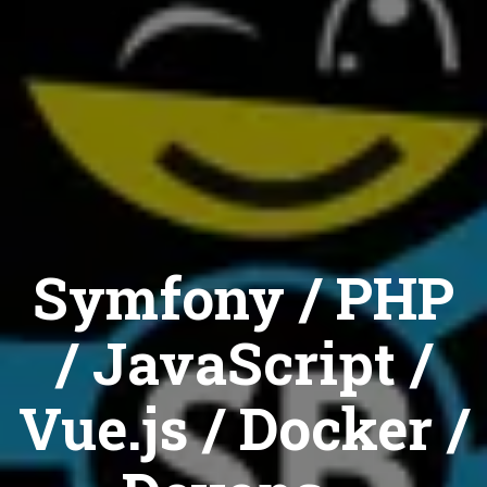
Symfony / PHP
/ JavaScript /
Vue.js / Docker /