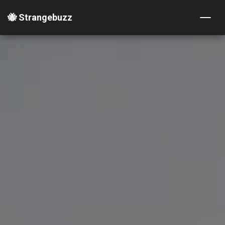
🐝 Strangebuzz