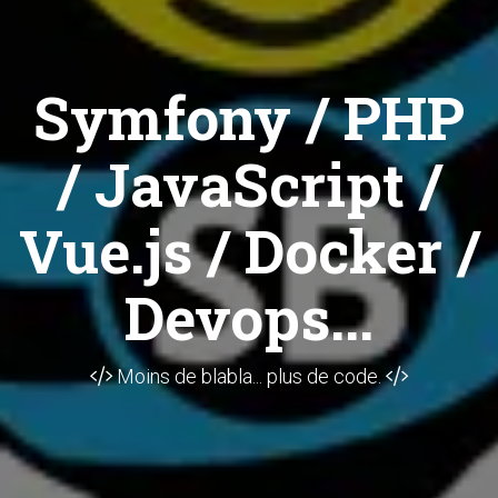
Symfony / PHP
/ JavaScript /
Vue.js / Docker /
Devops...
Moins de blabla... plus de code.