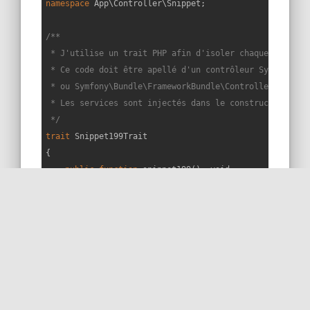
namespace
App
\
Controller
\
Snippet
;

/**

 * J'utilise un trait PHP afin d'isoler chaque snippet 
 * Ce code doit être apellé d'un contrôleur Symfony éte
 * ou Symfony\Bundle\FrameworkBundle\Controller\Control
 * Les services sont injectés dans le constructeur du c
 */
trait
Snippet199Trait
{

public
function
snippet199
(
): 
void
{

/** 
@var
 resource $fp */
$fp
 = fopen(
__FILE__
, 
'rb'
);

/** 
@var
 resource $fpClosed */
$fpClosed
 = fopen(
__FILE__
, 
'rb'
);

        fclose(
$fpClosed
);

$variables
 = [
