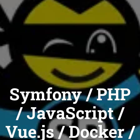
Symfony / PHP
/ JavaScript /
Vue.js / Docker /