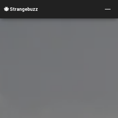
🐝 Strangebuzz