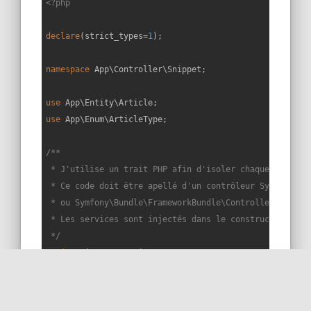
<?php
declare
(strict_types=
1
);

namespace
App
\
Controller
\
Snippet
;

use
App
\
Entity
\
Article
use
App
\
Enum
\
ArticleType
;

/**

 * J'utilise un trait PHP afin d'isoler chaque snippet 
 * Ce code doit être apellé d'un contrôleur Symfony éte
 * ou Symfony\Bundle\FrameworkBundle\Controller\Control
 * Les services sont injectés dans le constructeur du c
 */
trait
Snippet233Trait
{

public
function
snippet233
(
): 
void
{
