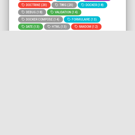
DOCTRINE (20)
TWIG (20)
DOCKER (18)
DEBUG (18)
VALIDATION (14)
DOCKER COMPOSE (14)
FORMULAIRE (13)
DATE (13)
HTML (13)
RANDOM (12)
GIT (11)
BASH (11)
DEVOPS (10)
MYSQL (9)
ROUTING (8)
» Voir tous
» Lancer la recherche "
Meilleures
les tags
pratiques
" sur tout le site.
Utiliser des constantes dans
les attributs PHP 8
Dans ce bout de code, nous voyons