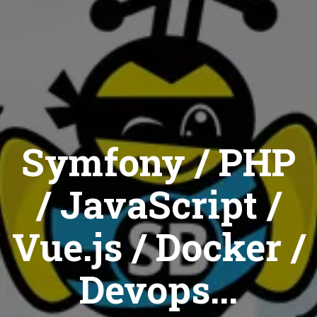
Symfony / PHP
/ JavaScript /
Vue.js / Docker /
Devops...