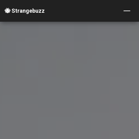
🐝 Strangebuzz