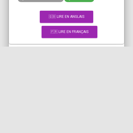
🇬🇧 LIRE EN ANGLAIS
🇫🇷 LIRE EN FRANÇAIS
[Snippet] Accéder
dynamiquement à une
propriété d'un objet ou l'index
d'un tableau avec Twig
TWIG
ATTRIBUTE
VARIABLE
OBJECT
DYNAMIC