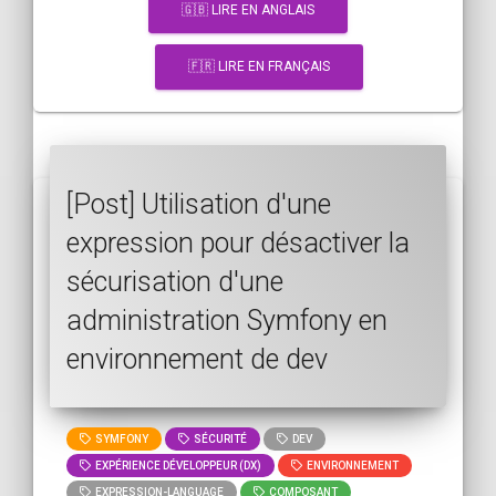
🇬🇧 LIRE EN ANGLAIS
🇫🇷 LIRE EN FRANÇAIS
[Post] Utilisation d'une
expression pour désactiver la
sécurisation d'une
administration Symfony en
environnement de dev
SYMFONY
SÉCURITÉ
DEV
EXPÉRIENCE DÉVELOPPEUR (DX)
ENVIRONNEMENT
EXPRESSION-LANGUAGE
COMPOSANT