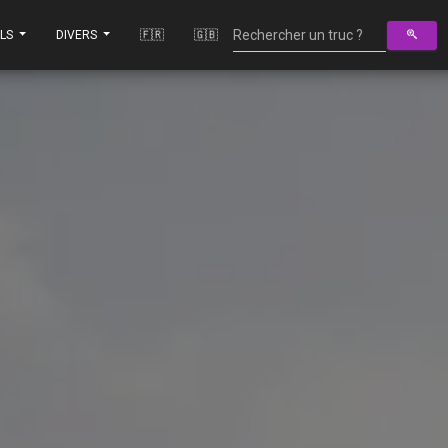
ILS
DIVERS
🇫🇷
🇬🇧