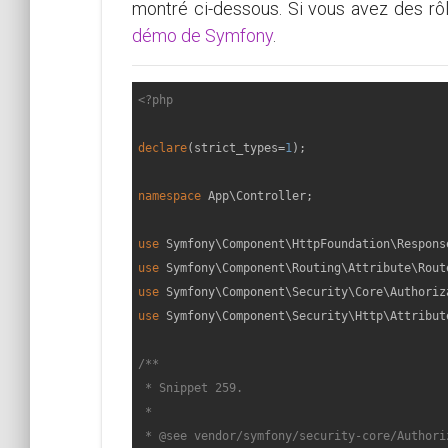
montré ci-dessous. Si vous avez des rô
démo de Symfony
.
<?php
declare
(strict_types=
1
);

namespace
App
\
Controller
;

use
Symfony
\
Component
\
HttpFoundation
\
Respons
use
Symfony
\
Component
\
Routing
\
Attribute
\
Rout
use
Symfony
\
Component
\
Security
\
Core
\
Authoriz
use
Symfony
\
Component
\
Security
\
Http
\
Attribut
/**

 * Snippet 259.

 *

 * 
@see
 vendor/symfony/security-core/Authori