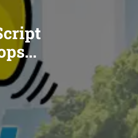
cript
ops...