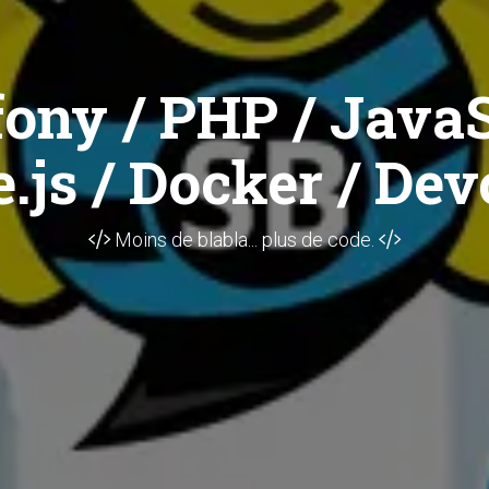
ony / PHP / JavaS
.js / Docker / Dev
Moins de blabla... plus de code.