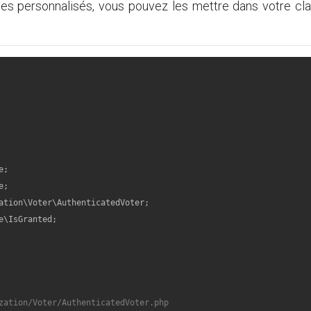
les personnalisés, vous pouvez les mettre dans votre c
e
e
ation
\
Voter
\
AuthenticatedVoter
e
\
IsGranted
;

zation/Voter/AuthenticatedVoter.php
