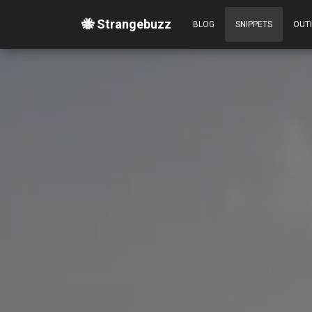
🐝 Strangebuzz
BLOG
SNIPPETS
OUT