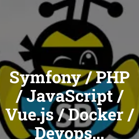
Symfony / PHP
/ JavaScript /
Vue.js / Docker /
Devops...