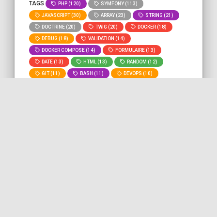
TAGS
PHP (120)
SYMFONY (113)
JAVASCRIPT (30)
ARRAY (23)
STRING (21)
DOCTRINE (20)
TWIG (20)
DOCKER (18)
DEBUG (18)
VALIDATION (14)
DOCKER COMPOSE (14)
FORMULAIRE (13)
DATE (13)
HTML (13)
RANDOM (12)
GIT (11)
BASH (11)
DEVOPS (10)
MYSQL (9)
ROUTING (8)
» Voir tous les
» Lancer la recherche "
auth
" sur
tags
tout le site.
Utiliser les constantes de rôle
avec l'attribut IsGranted de
Symfony