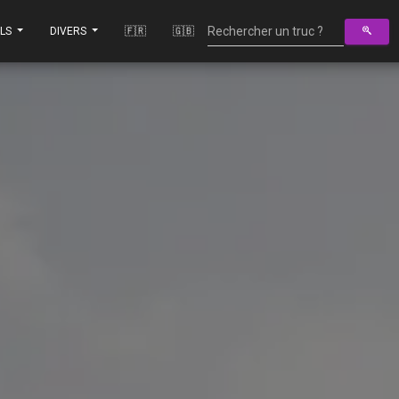
ILS
DIVERS
🇫🇷
🇬🇧