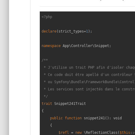
<?php
declare
(strict_types=
1
);

namespace
App
\
Controller
\
Snippet
;

/**

 * J'utilise un trait PHP afin d'isoler chaq
 * Ce code doit être apellé d'un contrôleur 
 * ou Symfony\Bundle\FrameworkBundle\Control
 * Les services sont injectés dans le constr
 */
trait
Snippet241Trait
{

public
function
snippet241
(
): 
void
{

$refl
 = 
new
 \ReflectionClass(
$this
::