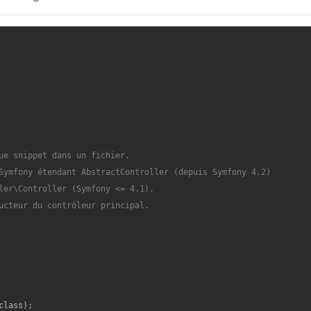
ue snippet dans un fichier.

Symfony étendant AbstractController (depuis Symfony 4.2)

ler\Controller (Symfony <= 4.1).

ucteur du contrôleur principal.

class);
