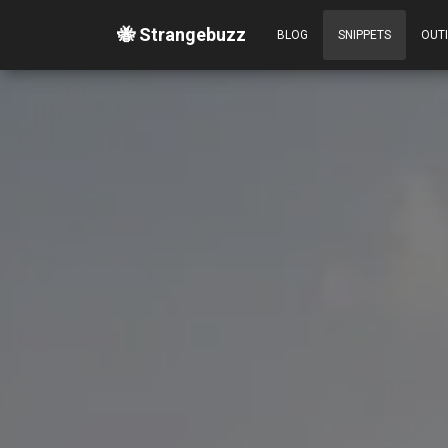
🐝 Strangebuzz
BLOG
SNIPPETS
OUT