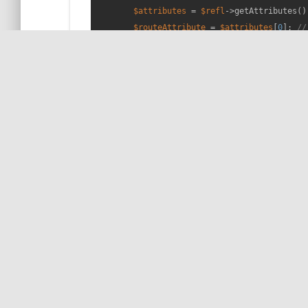
$attributes
 = 
$refl
->getAttributes();
$routeAttribute
 = 
$attributes
[
0
]; 
//
echo
"Attribute's name: "
.
$routeAttr
echo
"Attribute's arguments: "
;

        print_r(
$routeAttribute
->getArguments
// That's it! 😁
    }

}
EXÉCUTER LE SNIPPET
TRAVAILLEZ AVEC MOI !
par COil