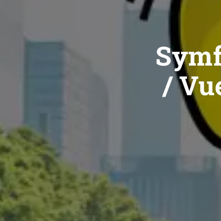
Symf
/ Vue