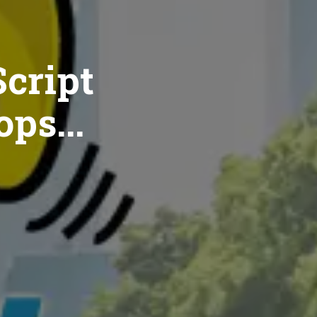
cript
ops...