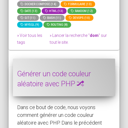
DOCKER COMPOSE (14)
FORMULAIRE (13)
DATE (13)
HTML (13)
RANDOM (12)
GIT (11)
BASH (11)
DEVOPS (10)
MYSQL (9)
ROUTING (8)
» Voir tous les
» Lancer la recherche "
dom
" sur
tags
tout le site.
Générer un code couleur
aléatoire avec PHP
Dans ce bout de code, nous voyons
comment générer un code couleur
aléatoire avec PHP. Dans le précédent