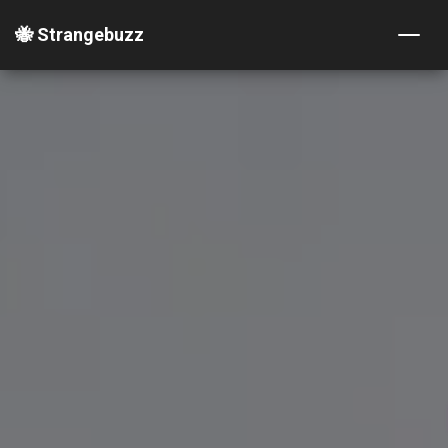
🐝 Strangebuzz