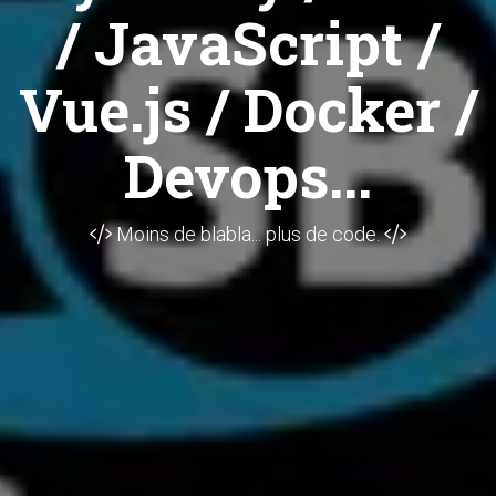
/ JavaScript /
Vue.js / Docker /
Devops...
Moins de blabla... plus de code.