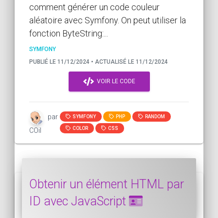
comment générer un code couleur
aléatoire avec Symfony. On peut utiliser la
fonction ByteString:...
SYMFONY
PUBLIÉ LE 11/12/2024 • ACTUALISÉ LE 11/12/2024
VOIR LE CODE
par
SYMFONY
PHP
RANDOM
COLOR
CSS
COil
Obtenir un élément HTML par
ID avec JavaScript