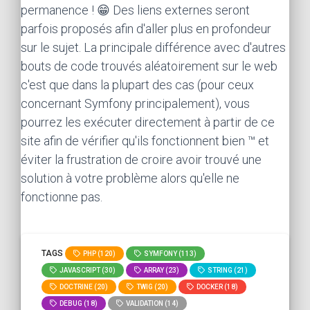
permanence ! 😁 Des liens externes seront
parfois proposés afin d'aller plus en profondeur
sur le sujet. La principale différence avec d'autres
bouts de code trouvés aléatoirement sur le web
c'est que dans la plupart des cas (pour ceux
concernant Symfony principalement), vous
pourrez les exécuter directement à partir de ce
site afin de vérifier qu'ils fonctionnent bien ™ et
éviter la frustration de croire avoir trouvé une
solution à votre problème alors qu'elle ne
fonctionne pas.
TAGS
PHP (120)
SYMFONY (113)
JAVASCRIPT (30)
ARRAY (23)
STRING (21)
DOCTRINE (20)
TWIG (20)
DOCKER (18)
DEBUG (18)
VALIDATION (14)