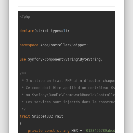
<?php
declare
(strict_types=
1
);

namespace
App
\
Controller
\
Snippet
;

use
Symfony
\
Component
\
String
\
ByteString
;

/**

 * J'utilise un trait PHP afin d'isoler chaque snippet 
 * Ce code doit être apellé d'un contrôleur Symfony éte
 * ou Symfony\Bundle\FrameworkBundle\Controller\Control
 * Les services sont injectés dans le constructeur du c
 */
trait
Snippet332Trait
{

private
const
string
 HEX = 
'0123456789abcdef'
;
