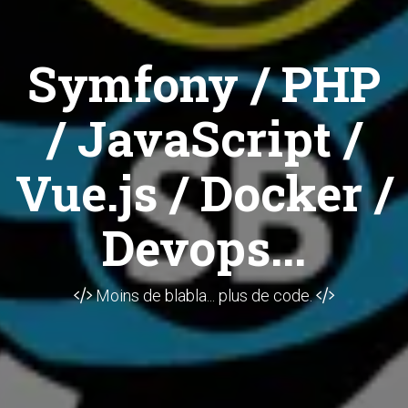
Symfony / PHP
/ JavaScript /
Vue.js / Docker /
Devops...
Moins de blabla... plus de code.