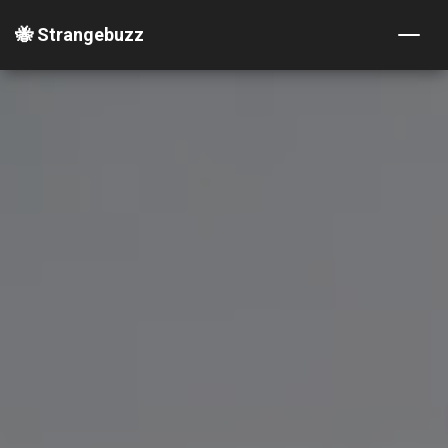
🐝 Strangebuzz