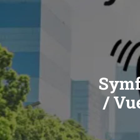
Symf
/ Vue