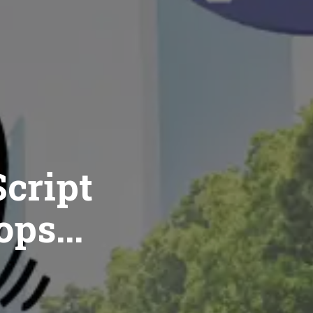
cript
ops...