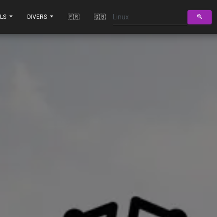
ILS
DIVERS
🇫🇷
🇬🇧