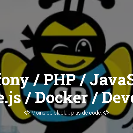
ony / PHP / JavaS
.js / Docker / Dev
Moins de blabla... plus de code.