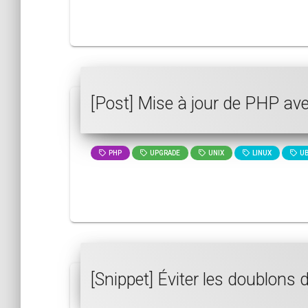
[Post] Mise à jour de PHP av
PHP
UPGRADE
UNIX
LINUX
UB
[Snippet] Éviter les doublons 