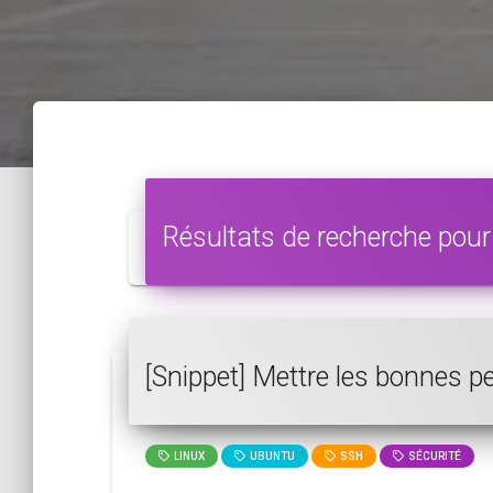
Résultats de recherche pour
[Snippet] Mettre les bonnes p
LINUX
UBUNTU
SSH
SÉCURITÉ