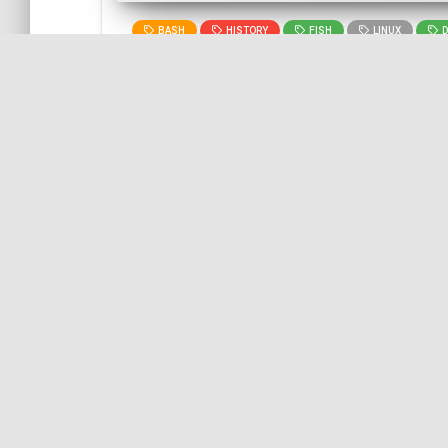
BASH
HISTORY
FISH
LINUX
D
[Post] Mise en place d'un wor
SYMFONY
GITHUB
GIT
CICD