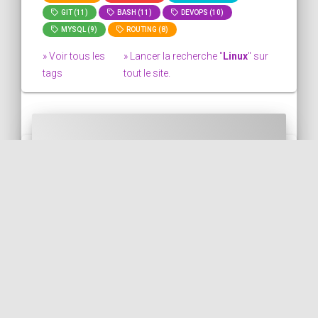
GIT (11)
BASH (11)
DEVOPS (10)
MYSQL (9)
ROUTING (8)
» Voir tous les
» Lancer la recherche "
Linux
" sur
tags
tout le site.
Éviter les doublons dans
l'historique bash
Dans ce bout de code, nous voyons
comment éviter les doublons dans
l'historique bash. Veuillez noter que c'est
automatiquement fai...
BASH