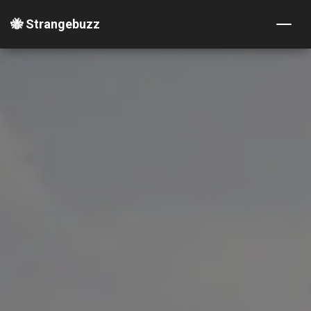
🐝 Strangebuzz