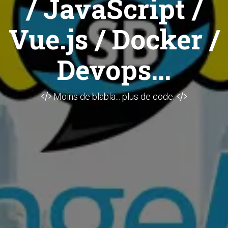
/ JavaScript /
Vue.js / Docker /
Devops...
Moins de blabla... plus de code.