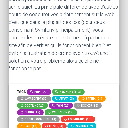
sur le sujet. La principale différence avec d'autres
bouts de code trouvés aléatoirement sur le web
c'est que dans la plupart des cas (pour ceux
concernant Symfony principalement), vous
pourrez les exécuter directement à partir de ce
site afin de vérifier qu'ils fonctionnent bien ™ et
éviter la frustration de croire avoir trouvé une
solution à votre problème alors qu'elle ne
fonctionne pas.
TAGS
PHP (120)
SYMFONY (113)
JAVASCRIPT (30)
ARRAY (23)
STRING (21)
DOCTRINE (20)
TWIG (20)
DOCKER (18)
DEBUG (18)
VALIDATION (14)
DOCKER COMPOSE (14)
FORMULAIRE (13)
DATE (13)
HTML (13)
RANDOM (12)