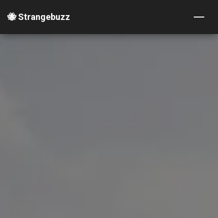
🐝 Strangebuzz