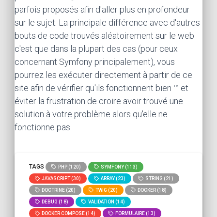
parfois proposés afin d'aller plus en profondeur
sur le sujet. La principale différence avec d'autres
bouts de code trouvés aléatoirement sur le web
c'est que dans la plupart des cas (pour ceux
concernant Symfony principalement), vous
pourrez les exécuter directement à partir de ce
site afin de vérifier qu'ils fonctionnent bien ™ et
éviter la frustration de croire avoir trouvé une
solution à votre problème alors qu'elle ne
fonctionne pas.
TAGS
PHP (120)
SYMFONY (113)
JAVASCRIPT (30)
ARRAY (23)
STRING (21)
DOCTRINE (20)
TWIG (20)
DOCKER (18)
DEBUG (18)
VALIDATION (14)
DOCKER COMPOSE (14)
FORMULAIRE (13)