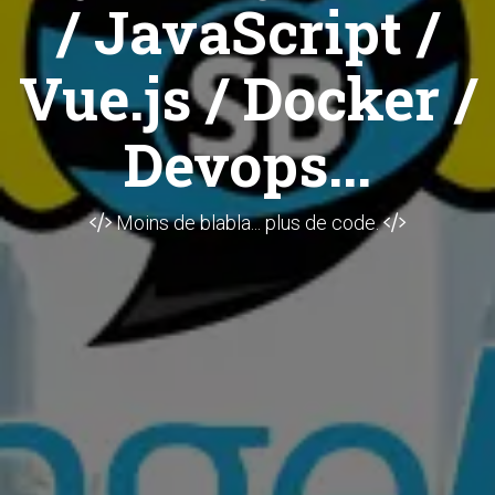
/ JavaScript /
Vue.js / Docker /
Devops...
Moins de blabla... plus de code.