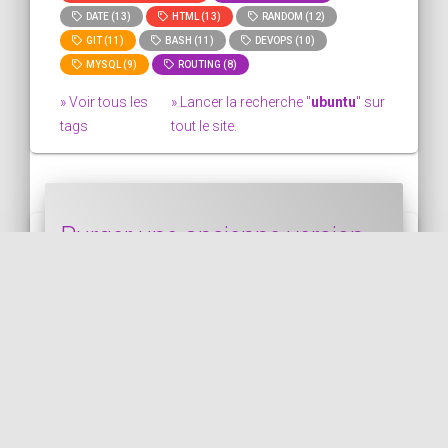
DATE (13)
HTML (13)
RANDOM (12)
GIT (11)
BASH (11)
DEVOPS (10)
MYSQL (9)
ROUTING (8)
» Voir tous les
» Lancer la recherche "
ubuntu
" sur
tags
tout le site.
Purger une ancienne version
de PHP d'un serveur Ubuntu
Dans ce bout de code, nous voyons
comment purger une ancienne version de
PHP d'un serveur Ubuntu. Maintenant que