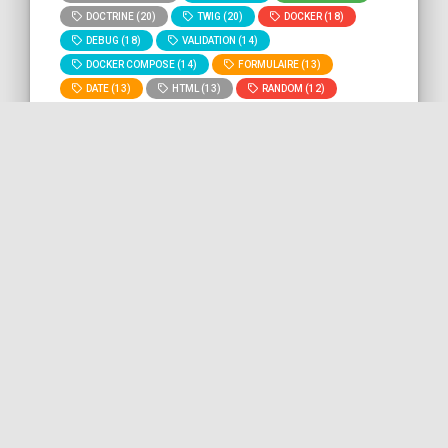
DOCTRINE (20)
TWIG (20)
DOCKER (18)
DEBUG (18)
VALIDATION (14)
DOCKER COMPOSE (14)
FORMULAIRE (13)
DATE (13)
HTML (13)
RANDOM (12)
GIT (11)
BASH (11)
DEVOPS (10)
MYSQL (9)
ROUTING (8)
» Voir tous
» Lancer la recherche "
duplicate
"
les tags
sur tout le site.
Éviter les doublons dans
l'historique bash
Dans ce bout de code, nous voyons