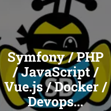
Symfony / PHP
/ JavaScript /
Vue.js / Docker /
Devops...