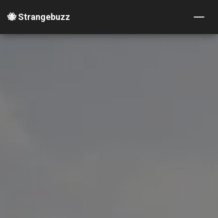
🐝 Strangebuzz