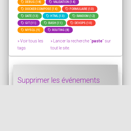
DEBUG (18)
VALIDATION (14)
DOCKER COMPOSE (14)
FORMULAIRE (13)
DATE (13)
HTML (13)
RANDOM (12)
GIT (11)
BASH (11)
DEVOPS (10)
MYSQL (9)
ROUTING (8)
» Voir tous les
» Lancer la recherche "
paste
" sur
tags
tout le site.
Supprimer les événements
JavaScript copier-coller
associés à un champ mot de
passe d'un formulaire