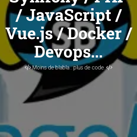
/ JavaScript /
Vue.js / Docker /
Devops...
Moins de blabla... plus de code.