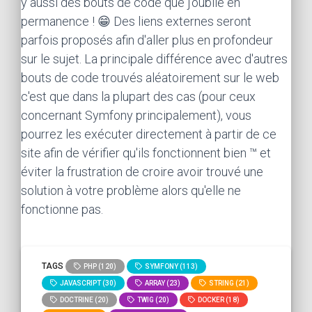
y aussi des bouts de code que j'oublie en
permanence ! 😁 Des liens externes seront
parfois proposés afin d'aller plus en profondeur
sur le sujet. La principale différence avec d'autres
bouts de code trouvés aléatoirement sur le web
c'est que dans la plupart des cas (pour ceux
concernant Symfony principalement), vous
pourrez les exécuter directement à partir de ce
site afin de vérifier qu'ils fonctionnent bien ™ et
éviter la frustration de croire avoir trouvé une
solution à votre problème alors qu'elle ne
fonctionne pas.
TAGS
PHP (120)
SYMFONY (113)
JAVASCRIPT (30)
ARRAY (23)
STRING (21)
DOCTRINE (20)
TWIG (20)
DOCKER (18)