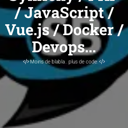
/ JavaScript /
Vue.js / Docker /
Devops...
Moins de blabla... plus de code.