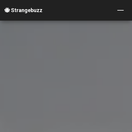
🐝 Strangebuzz