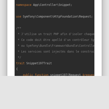
namespace
App
\
Controller
\
Snippet
;

use
Symfony
\
Component
\
HttpFoundation
\
Request
;

/**

 * J'utilise un trait PHP afin d'isoler chaque snippet 
 * Ce code doit être apellé d'un contrôleur Symfony éte
 * ou Symfony\Bundle\FrameworkBundle\Controller\Control
 * Les services sont injectés dans le constructeur du c
 */
trait
Snippet197Trait
{

public
function
snippet197
(
Request 
$request
): 
void
{

echo
'Locale : '
.
$request
->getLocale().PHP_EOL;
echo
'Timezone : '
.date_default_timezone_get().
$dateTime
 = 
new
 \DateTime();
