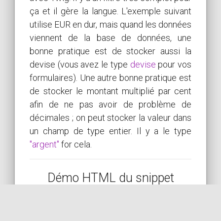
ça et il gère la langue. L'exemple suivant
utilise EUR en dur, mais quand les données
viennent de la base de données, une
bonne pratique est de stocker aussi la
devise (vous avez le type
devise
pour vos
formulaires). Une autre bonne pratique est
de stocker le montant multiplié par cent
afin de ne pas avoir de problème de
décimales ; on peut stocker la valeur dans
un champ de type entier. Il y a le type
"argent"
for cela.
Démo HTML du snippet
{{ '5000'|format_currency('EUR', { fraction_digit: 0,
grouping_used: false, }) }}:
5000 €