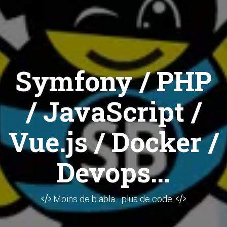
Symfony / PHP
/ JavaScript /
Vue.js / Docker /
Devops...
Moins de blabla... plus de code.