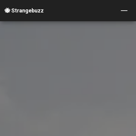
🐝 Strangebuzz