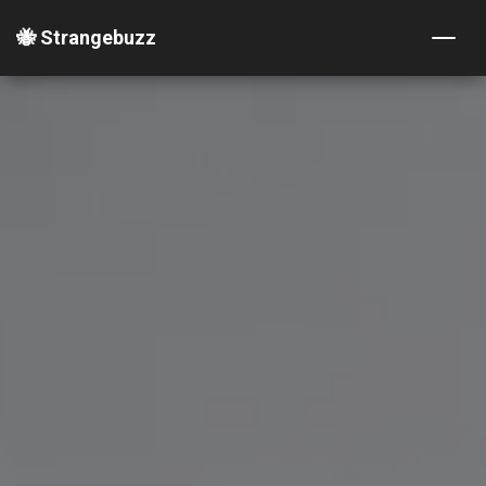
🐝 Strangebuzz