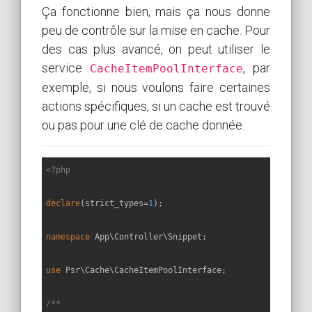
Ça fonctionne bien, mais ça nous donne
peu de contrôle sur la mise en cache. Pour
des cas plus avancé, on peut utiliser le
service
, par
CacheItemPoolInterface
exemple, si nous voulons faire certaines
actions spécifiques, si un cache est trouvé
ou pas pour une clé de cache donnée.
<?php
declare
(strict_types=
1
);

namespace
App
\
Controller
\
Snippet
;

use
Psr
\
Cache
\
CacheItemPoolInterface
;

/**
