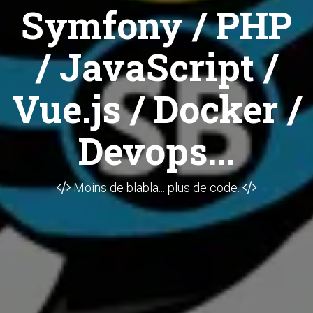
Symfony / PHP
/ JavaScript /
Vue.js / Docker /
Devops...
Moins de blabla... plus de code.